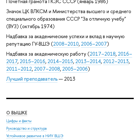
Почетная грамота ГКЭС СССР (январь 1986)
Значок ЦК ВЛКСМ и Министерства высшего и среднего
специального образования СССР "За отличную учебу"
(ВУЗ) (октябрь 1974)
Надбавка за академические успехи и вклад в научную
репутацию ГУ-ВШЭ (
2008–2010
,
2006–2007
)
Надбавка за академическую работу (
2017–2018
,
2016–
2017
,
2015–2016
,
2014–2015
,
2013–2014
,
2012–2013
,
2011–2012
,
2007–2008
,
2005–2006
)
Лучший преподаватель
— 2013
О ВЫШКЕ
ОБ
Цифры и факты
Ли
Руководство и структура
Дов
Устойчивое развитие в НИУ ВШЭ
Ол