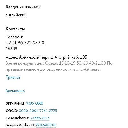
Владение языками
английский
Контакты
Телефон:
+7 (495) 772-95-90
15388
Адрес: Армянский пер., д. 4, стр. 2, каб. 103
Время консультаций: Среда, 18.10-19.30, 19.40-21.00 По
предварительной договоренности: aorlov@hse.ru
Триалог
Расписание
SPIN РИНЦ
:
9385-0868
ORCID
:
0000-0001-7741-2773
ResearcherID
:
L-7855-2013
Scopus AuthorID
:
7202403705