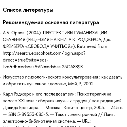
Список литературы
Рекомендуемая основная литература
А.Б. Орлов. (2004). ПЕРСПЕКТИВЫ ГУМАНИЗАЦИИ
ОБУЧЕНИЯ (РЕЦЕНЗИЯ НА КНИГУ К. РОДЖЕРСА, Дж.
ФРЕЙБЕРГА «СВОБОДА УЧИТЬСЯ»). Retrieved from
http://search.ebscohost.com/login.aspx?
direct=true&site=eds-
live&db=edsbas&AN=edsbas.25CA8B9B
Искусство психологического консультирования : как давать
и обретать душевное здоровье, Мэй, Р., 2002
Карл Роджерс и его последователи: Психотерапия на
пороге XXI века : сборник научных трудов / под редакцией
Дэвида Брэзиера. — Москва : Когито-центр, 2005. — 315 с.
— ISBN 5-89353-085-3. — Текст : электронный // Лань :
электронно-библиотечная система. — URL: