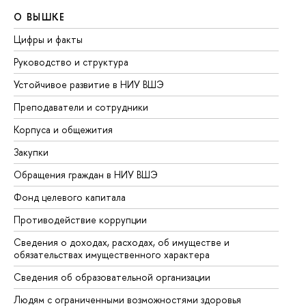
О ВЫШКЕ
О
Цифры и факты
Ли
Руководство и структура
До
Устойчивое развитие в НИУ ВШЭ
Ол
Преподаватели и сотрудники
Пр
Корпуса и общежития
Вы
Закупки
Пр
Обращения граждан в НИУ ВШЭ
Ас
Фонд целевого капитала
До
Противодействие коррупции
Це
Сведения о доходах, расходах, об имуществе и
Би
обязательствах имущественного характера
Об
Сведения об образовательной организации
Об
Людям с ограниченными возможностями здоровья