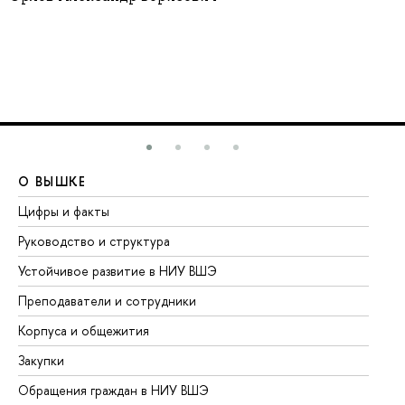
О ВЫШКЕ
О
Цифры и факты
Ли
Руководство и структура
До
Устойчивое развитие в НИУ ВШЭ
Ол
Преподаватели и сотрудники
Пр
Корпуса и общежития
Вы
Закупки
Пр
Обращения граждан в НИУ ВШЭ
Ас