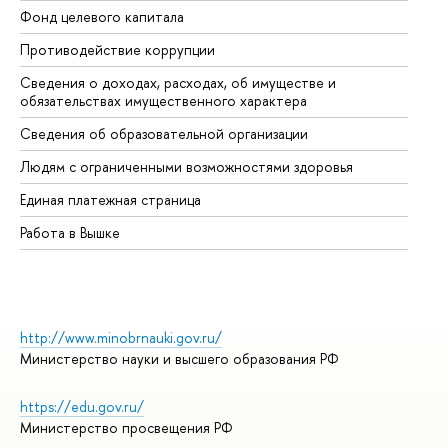
Фонд целевого капитала
До
Противодействие коррупции
Це
Сведения о доходах, расходах, об имуществе и
Би
обязательствах имущественного характера
Об
Сведения об образовательной организации
Об
Людям с ограниченными возможностями здоровья
Единая платежная страница
Работа в Вышке
http://www.minobrnauki.gov.ru/
Министерство науки и высшего образования РФ
https://edu.gov.ru/
Министерство просвещения РФ