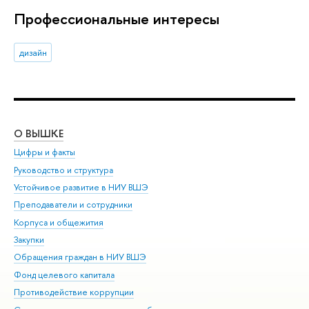
Профессиональные интересы
дизайн
О ВЫШКЕ
ОБ
Цифры и факты
Ли
Руководство и структура
Дов
Устойчивое развитие в НИУ ВШЭ
Ол
Преподаватели и сотрудники
При
Корпуса и общежития
Вы
Закупки
При
Обращения граждан в НИУ ВШЭ
Ас
Фонд целевого капитала
До
Противодействие коррупции
Цен