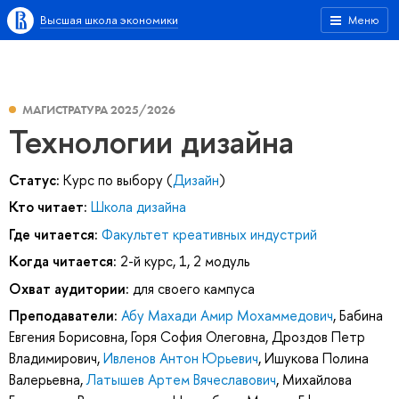
Высшая школа экономики
Меню
МАГИСТРАТУРА 2025/2026
Технологии дизайна
Статус:
Курс по выбору (
Дизайн
)
Кто читает:
Школа дизайна
Где читается:
Факультет креативных индустрий
Когда читается:
2-й курс, 1, 2 модуль
Охват аудитории:
для своего кампуса
Преподаватели:
Абу Махади Амир Мохаммедович
,
Бабина
Евгения Борисовна
,
Горя София Олеговна
,
Дроздов Петр
Владимирович
,
Ивленов Антон Юрьевич
,
Ишукова Полина
Валерьевна
,
Латышев Артем Вячеславович
,
Михайлова