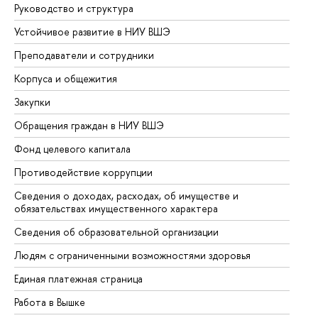
Руководство и структура
До
Устойчивое развитие в НИУ ВШЭ
Ол
Преподаватели и сотрудники
Пр
Корпуса и общежития
Вы
Закупки
Пр
Обращения граждан в НИУ ВШЭ
Ас
Фонд целевого капитала
До
Противодействие коррупции
Це
Сведения о доходах, расходах, об имуществе и
Би
обязательствах имущественного характера
Об
Сведения об образовательной организации
Об
Людям с ограниченными возможностями здоровья
Единая платежная страница
Работа в Вышке