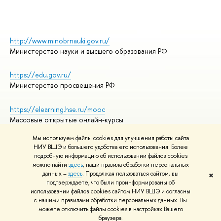
http://www.minobrnauki.gov.ru/
Министерство науки и высшего образования РФ
https://edu.gov.ru/
Министерство просвещения РФ
https://elearning.hse.ru/mooc
Массовые открытые онлайн-курсы
Мы используем файлы cookies для улучшения работы сайта
НИУ ВШЭ и большего удобства его использования. Более
подробную информацию об использовании файлов cookies
© НИУ ВШЭ 1993–2026
Адреса и контакты
можно найти
здесь
, наши правила обработки персональных
Условия использования материалов
данных –
здесь
. Продолжая пользоваться сайтом, вы
✖
подтверждаете, что были проинформированы об
Политика конфиденциальности
использовании файлов cookies сайтом НИУ ВШЭ и согласны
Правила применения рекомендательных технологий в НИУ ВШЭ
с нашими правилами обработки персональных данных. Вы
Карта сайта
можете отключить файлы cookies в настройках Вашего
браузера.