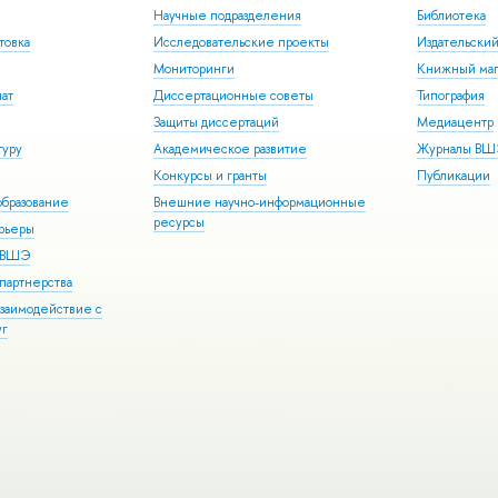
Научные подразделения
Библиотека
товка
Исследовательские проекты
Издательски
Мониторинги
Книжный маг
иат
Диссертационные советы
Типография
Защиты диссертаций
Медиацентр
туру
Академическое развитие
Журналы В
Конкурсы и гранты
Публикации
бразование
Внешние научно-информационные
ресурсы
арьеры
р ВШЭ
партнерства
взаимодействие с
уг