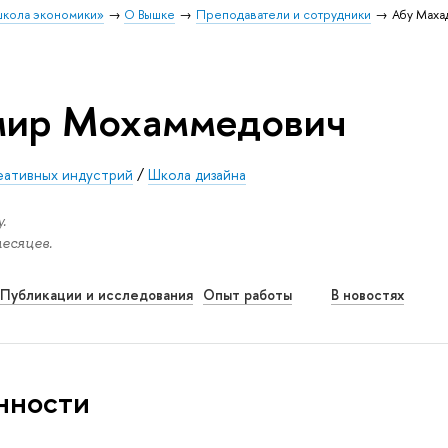
школа экономики»
О Вышке
Преподаватели и сотрудники
Абу Маха
мир Мохаммедович
еативных индустрий
/
Школа дизайна
.
месяцев.
Публикации и исследования
Опыт работы
В новостях
нности