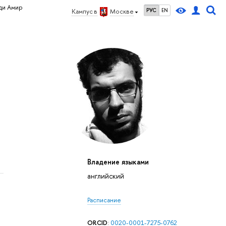
ди Амир
РУС
EN
Кампус в
Москве
Владение языками
английский
Расписание
ORCID
:
0020-0001-7275-0762