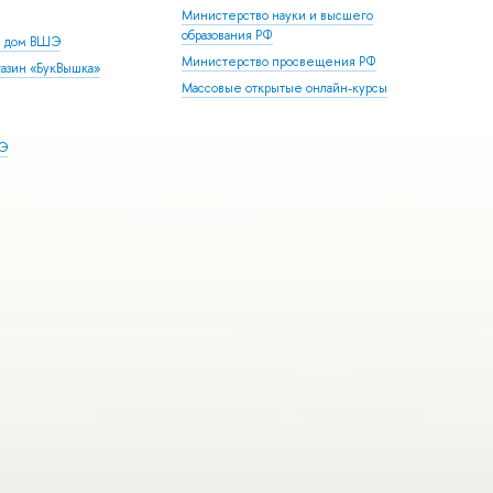
Министерство науки и высшего
образования РФ
й дом ВШЭ
Министерство просвещения РФ
азин «БукВышка»
Массовые открытые онлайн-курсы
ШЭ