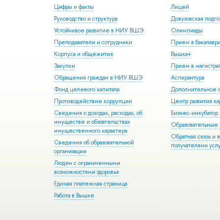
Цифры и факты
Лицей
Руководство и структура
Довузовская подго
Устойчивое развитие в НИУ ВШЭ
Олимпиады
Преподаватели и сотрудники
Прием в бакалавр
Корпуса и общежития
Вышка+
Закупки
Прием в магистра
Обращения граждан в НИУ ВШЭ
Аспирантура
Фонд целевого капитала
Дополнительное о
Противодействие коррупции
Центр развития к
Сведения о доходах, расходах, об
Бизнес-инкубато
имуществе и обязательствах
Образовательные 
имущественного характера
Обратная связь и 
Сведения об образовательной
получателями усл
организации
Людям с ограниченными
возможностями здоровья
Единая платежная страница
Работа в Вышке