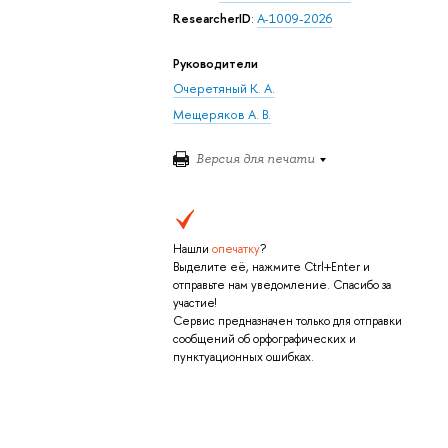
ResearcherID
:
A-1009-2026
Руководители
Очеретяный К. А.
Мещеряков А. В.
Версия для печати
Нашли
опечатку
?
Выделите её, нажмите Ctrl+Enter и
отправьте нам уведомление. Спасибо за
участие!
Сервис предназначен только для отправки
сообщений об орфографических и
пунктуационных ошибках.