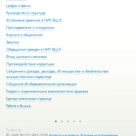
Цифры и факты
Ли
Руководство и структура
Дов
Устойчивое развитие в НИУ ВШЭ
Ол
Преподаватели и сотрудники
При
Корпуса и общежития
Вы
Закупки
При
Обращения граждан в НИУ ВШЭ
Асп
Фонд целевого капитала
Доп
Противодействие коррупции
Цен
Сведения о доходах, расходах, об имуществе и обязательствах
Биз
имущественного характера
Обр
Сведения об образовательной организации
Обр
Людям с ограниченными возможностями здоровья
Единая платежная страница
Работа в Вышке
Редактору
© НИУ ВШЭ 1993–2026
Адреса и контакты
Условия использования