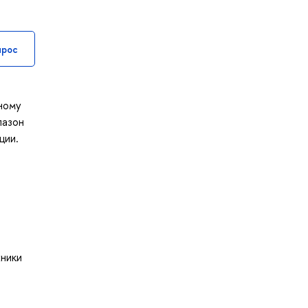
прос
ному
пазон
ции.
хники