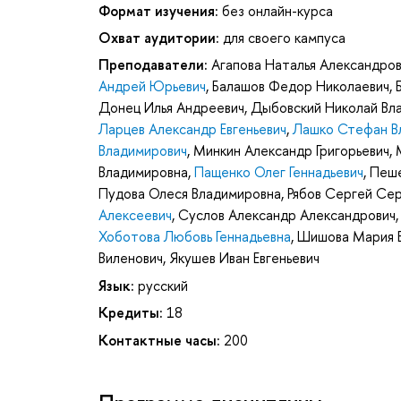
Формат изучения:
без онлайн-курса
Охват аудитории:
для своего кампуса
Преподаватели:
Агапова Наталья Александро
Андрей Юрьевич
,
Балашов Федор Николаевич
,
Донец Илья Андреевич
,
Дыбовский Николай Вл
Ларцев Александр Евгеньевич
,
Лашко Стефан В
Владимирович
,
Минкин Александр Григорьевич
,
Владимировна
,
Пащенко Олег Геннадьевич
,
Пеше
Пудова Олеся Владимировна
,
Рябов Сергей Се
Алексеевич
,
Суслов Александр Александрович
Хоботова Любовь Геннадьевна
,
Шишова Мария В
Виленович
,
Якушев Иван Евгеньевич
Язык:
русский
Кредиты:
18
Контактные часы:
200