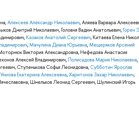
вна
,
Алексеев Александр Николаевич
,
Аляева Варвара Алексеев
Быков Дмитрий Николаевич
,
Головня Вадим Анатольевич
,
Горен 
адимирович
,
Казаков Анатолий Сергеевич
,
Китаева Елена Нико
ладимирович
,
Мачулина Диана Юрьевна
,
Мещеряков Арсений
Моторнюк Виктория Александровна
,
Нефедова Анастасия
хонов Алексей Владимирович
,
Полисадова Мария Николаевна
,
ргеевич
,
Ступенькова Софья Леонидовна
,
Субботин Ярослав
,
Умнова Екатерина Алексеевна
,
Харитонов Захар Николаевич
,
ячеславовна
,
Шмельков Леонид Сергеевич
,
Шулинский Игорь