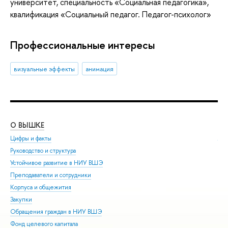
университет, специальность «Социальная педагогика»,
квалификация «Социальный педагог. Педагог-психолог»
Профессиональные интересы
визуальные эффекты
анимация
О ВЫШКЕ
ОБ
Цифры и факты
Ли
Руководство и структура
Дов
Устойчивое развитие в НИУ ВШЭ
Ол
Преподаватели и сотрудники
При
Корпуса и общежития
Вы
Закупки
При
Обращения граждан в НИУ ВШЭ
Асп
Фонд целевого капитала
Доп