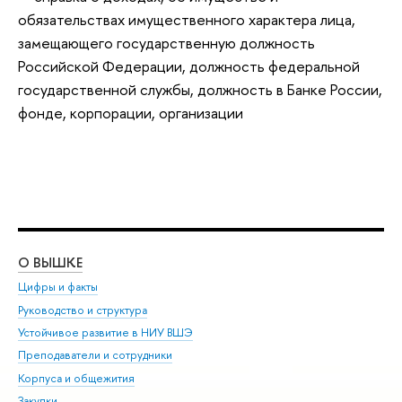
обязательствах имущественного характера лица,
замещающего государственную должность
Российской Федерации, должность федеральной
государственной службы, должность в Банке России,
фонде, корпорации, организации
О ВЫШКЕ
ОБ
Цифры и факты
Ли
Руководство и структура
Дов
Устойчивое развитие в НИУ ВШЭ
Ол
Преподаватели и сотрудники
При
Корпуса и общежития
Вы
Закупки
При