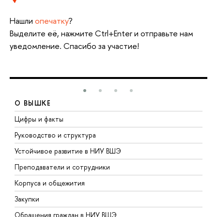
Нашли
опечатку
?
Выделите её, нажмите Ctrl+Enter и отправьте нам
уведомление. Спасибо за участие!
О ВЫШКЕ
Цифры и факты
Л
Руководство и структура
Д
Устойчивое развитие в НИУ ВШЭ
О
Преподаватели и сотрудники
П
Корпуса и общежития
В
Закупки
П
Обращения граждан в НИУ ВШЭ
А