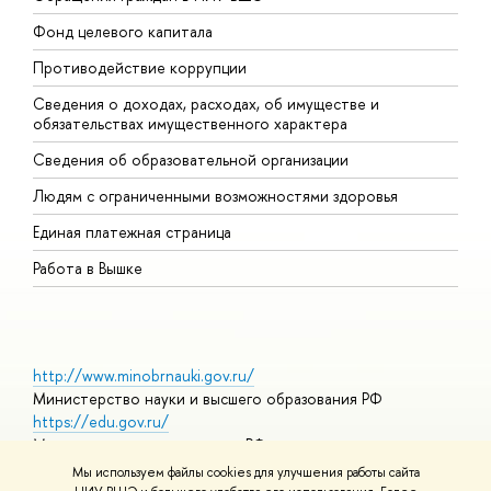
Фонд целевого капитала
Д
Противодействие коррупции
Ц
Сведения о доходах, расходах, об имуществе и
Б
обязательствах имущественного характера
О
Сведения об образовательной организации
О
Людям с ограниченными возможностями здоровья
Единая платежная страница
Работа в Вышке
http://www.minobrnauki.gov.ru/
Министерство науки и высшего образования РФ
https://edu.gov.ru/
Министерство просвещения РФ
https://elearning.hse.ru/mooc
Мы используем файлы cookies для улучшения работы сайта
Массовые открытые онлайн-курсы