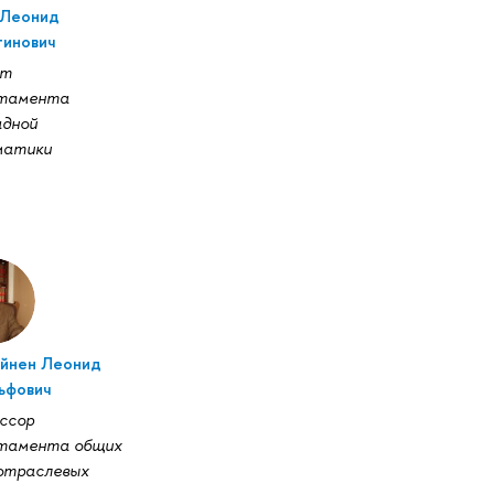
 Леонид
тинович
нт
тамента
адной
матики
йнен Леонид
ьфович
ссор
тамента общих
отраслевых