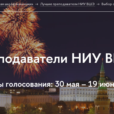
ая школа экономики»
Лучшие преподаватели НИУ ВШЭ
Выбор 
подаватели НИУ 
 голосования: 30 мая – 19 ию