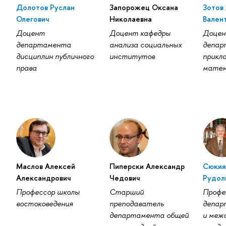
Долотов Руслан
Запорожец Оксана
Зотов
Олегович
Николаевна
Вален
Доцент
Доцент кафедры
Доце
департамента
анализа социальных
депар
дисциплин публичного
институтов
прикл
права
мате
Маслов Алексей
Пиперски Александр
Сюкия
Александрович
Чедович
Рудол
Профессор школы
Старший
Профе
востоковедения
преподаватель
депар
департамента общей
и меж