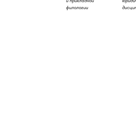
и прикладной
юриди
филологии
дисци