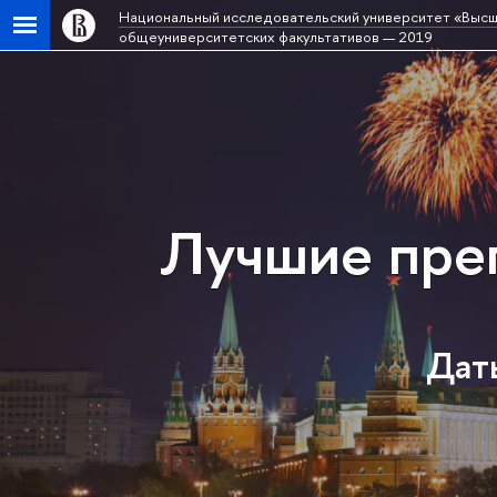
Национальный исследовательский университет «Высш
общеуниверситетских факультативов — 2019
Лучшие пре
Даты