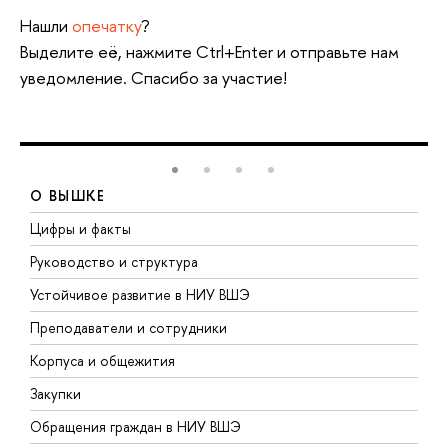
Нашли
опечатку
?
Выделите её, нажмите Ctrl+Enter и отправьте нам
уведомление. Спасибо за участие!
О ВЫШКЕ
Цифры и факты
Л
Руководство и структура
Д
Устойчивое развитие в НИУ ВШЭ
О
Преподаватели и сотрудники
П
Корпуса и общежития
В
Закупки
П
Обращения граждан в НИУ ВШЭ
А