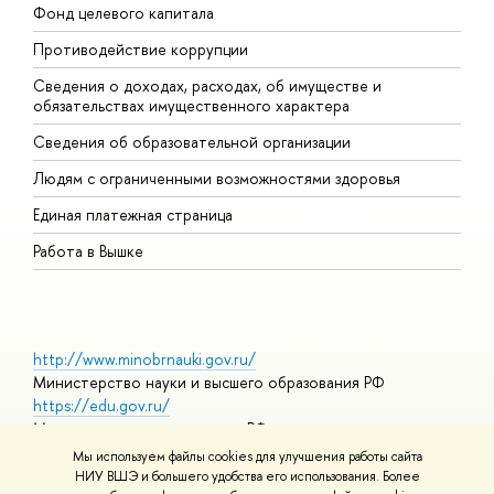
Фонд целевого капитала
Д
Противодействие коррупции
Ц
Сведения о доходах, расходах, об имуществе и
Б
обязательствах имущественного характера
О
Сведения об образовательной организации
О
Людям с ограниченными возможностями здоровья
Единая платежная страница
Работа в Вышке
http://www.minobrnauki.gov.ru/
Министерство науки и высшего образования РФ
https://edu.gov.ru/
Министерство просвещения РФ
https://elearning.hse.ru/mooc
Мы используем файлы cookies для улучшения работы сайта
Массовые открытые онлайн-курсы
НИУ ВШЭ и большего удобства его использования. Более