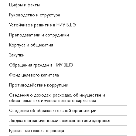
Цифры и факты
Л
Руководство и структура
Д
Устойчивое развитие в НИУ ВШЭ
О
Преподаватели и сотрудники
П
Корпуса и общежития
В
Закупки
П
Обращения граждан в НИУ ВШЭ
А
Фонд целевого капитала
Д
Противодействие коррупции
Ц
Сведения о доходах, расходах, об имуществе и
Б
обязательствах имущественного характера
О
Сведения об образовательной организации
О
Людям с ограниченными возможностями здоровья
Единая платежная страница