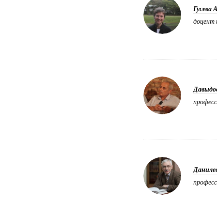
Гусева 
доцент 
Давыдо
професс
Данилев
професс