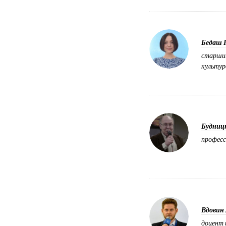
Бедаш 
старший
культур
Будниц
професс
Вдовин 
доцент 