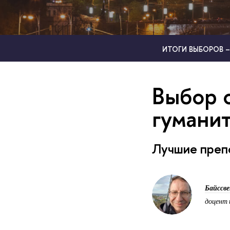
ИТОГИ ВЫБОРОВ –
Выбор 
гумани
Лучшие препо
Байссв
доцент 