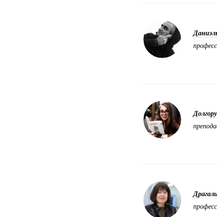
Даниэл
професс
Долгор
препода
Драгали
профес