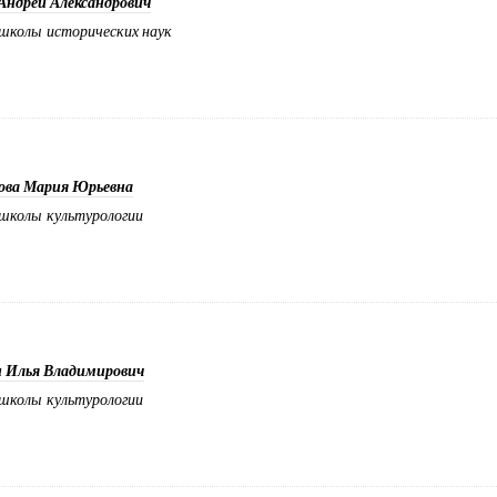
Андрей Александрович
школы исторических наук
ова Мария Юрьевна
школы культурологии
н Илья Владимирович
школы культурологии