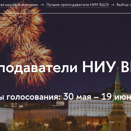
ая школа экономики»
Лучшие преподаватели НИУ ВШЭ
Выбор 
подаватели НИУ 
 голосования: 30 мая – 19 ию