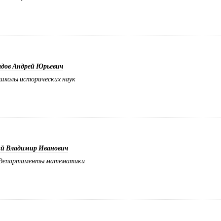
адов Андрей Юрьевич
школы исторических наук
ий Владимир Иванович
 департаменты математики