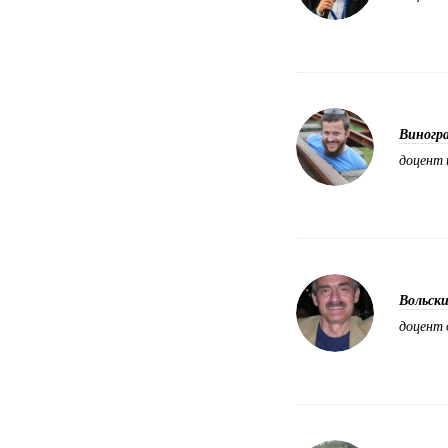
Виногр
доцент 
Вольск
доцент