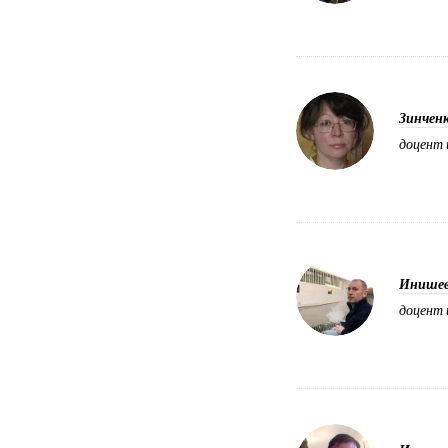
Зинчен
доцент 
Инишев
доцент 