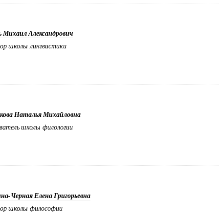
ь Михаил Александрович
ор школы лингвистики
укова Наталья Михайловна
ватель школы филологии
на-Черная Елена Григорьевна
сор школы философии