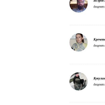
Исэров 
доцент 
Кречет
доцент 
Кукули
доцент 