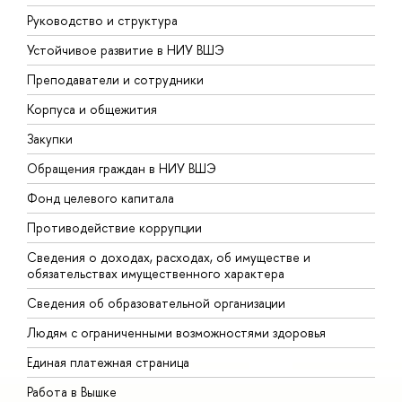
Руководство и структура
Д
Устойчивое развитие в НИУ ВШЭ
О
Преподаватели и сотрудники
П
Корпуса и общежития
В
Закупки
П
Обращения граждан в НИУ ВШЭ
А
Фонд целевого капитала
Д
Противодействие коррупции
Ц
Сведения о доходах, расходах, об имуществе и
Б
обязательствах имущественного характера
О
Сведения об образовательной организации
О
Людям с ограниченными возможностями здоровья
Единая платежная страница
Работа в Вышке