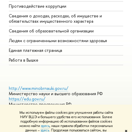
Противодействие коррупции
Ц
Сведения о доходах, расходах, об имуществе и
Б
обязательствах имущественного характера
О
Сведения об образовательной организации
О
Людям с ограниченными возможностями здоровья
Единая платежная страница
Работа в Вышке
http://www.minobrnauki.gov.ru/
Министерство науки и высшего образования РФ
https://edu.gov.ru/
Министерство просвещения РФ
https://elearning.hse.ru/mooc
Мы используем файлы cookies для улучшения работы сайта
Массовые открытые онлайн-курсы
НИУ ВШЭ и большего удобства его использования. Более
подробную информацию об использовании файлов cookies
можно найти
здесь
, наши правила обработки персональных
данных –
здесь
. Продолжая пользоваться сайтом, вы
✖