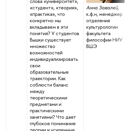
слова «университет»,
Анна Завалей
,
«студент», «теория»,
к.ф.н, менеджер
«практика», что
отделения
конкретно мы
культурологии
вкладываем в эти
факультета
понятия? У студентов
философии НИУ
Вышки существует
ВШЭ
множество
возможностей
индивидуализировать
свои
образовательные
траектории. Как
соблюсти баланс
между
теоретическими
предметами и
практическими
занятиями? Что дает
глубокое понимание
теории и усиленные