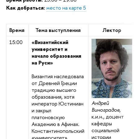
Как добраться:
место на карте 5
Время
Тема выступления
Лектор
15:00
«Византийский
университет и
начало образования
на Руси»
Византия наследовала
от Древней Греции
традицию высшего
образования, хотя
Андрей
император Юстиниан
Виноградов
,
и закрыл
к.и.н., доцент
платоновскую
кафедры
Академию в Афинах.
социальной
Константинопольский
истории
«университет»,