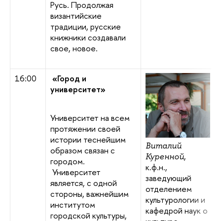
Русь. Продолжая
византийские
традиции, русские
книжники создавали
свое, новое.
16:00
«
Город и
университет
»
Университет на всем
протяжении своей
истории теснейшим
Виталий
образом связан с
,
Куренной
городом.
к.ф.н.,
Университет
заведующий
является, с одной
отделением
стороны, важнейшим
культурологии и
институтом
кафедрой наук о
городской культуры,