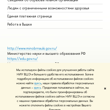
О
Людям с ограниченными возможностями здоровья
Единая платежная страница
Работа в Вышке
http://www.minobrnauki.gov.ru/
Министерство науки и высшего образования РФ
https://edu.gov.ru/
Министерство просвещения РФ
https://elearning.hse.ru/mooc
Мы используем файлы cookies для улучшения работы сайта
Массовые открытые онлайн-курсы
НИУ ВШЭ и большего удобства его использования. Более
подробную информацию об использовании файлов cookies
можно найти
здесь
, наши правила обработки персональных
данных –
здесь
. Продолжая пользоваться сайтом, вы
✖
© НИУ ВШЭ 1993–2026
Адреса и контакты
Условия
подтверждаете, что были проинформированы об
использования материалов
Политика конфиденциальности
Карта
использовании файлов cookies сайтом НИУ ВШЭ и согласны
сайта
с нашими правилами обработки персональных данных. Вы
Шрифты HSE Sans и HSE Slab разработаны в
Школе дизайна НИУ
можете отключить файлы cookies в настройках Вашего
ВШЭ
браузера.