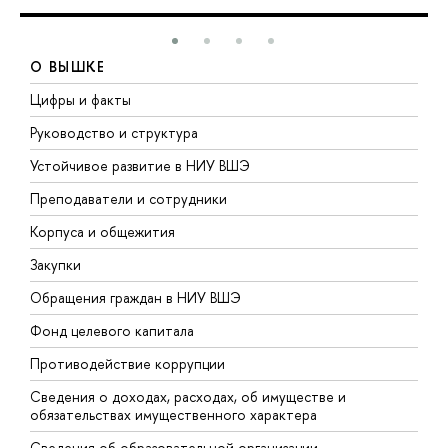
О ВЫШКЕ
Цифры и факты
Л
Руководство и структура
Д
Устойчивое развитие в НИУ ВШЭ
О
Преподаватели и сотрудники
П
Корпуса и общежития
В
Закупки
П
Обращения граждан в НИУ ВШЭ
А
Фонд целевого капитала
Д
Противодействие коррупции
Ц
Сведения о доходах, расходах, об имуществе и
Б
обязательствах имущественного характера
О
Сведения об образовательной организации