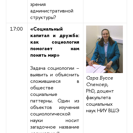
зрения
административной
структуры?
17:00
«Социальный
капитал и дружба:
как социология
помогает нам
понять мир»
Задача социологии –
выявить и объяснить
Сара Буссе
сложившиеся в
Спенсер,
обществе
PhD, доцент
социальные
факультета
паттерны. Один из
социальных
объектов изучения
наук НИУ ВШЭ
социологической
науки носит
загадочное название