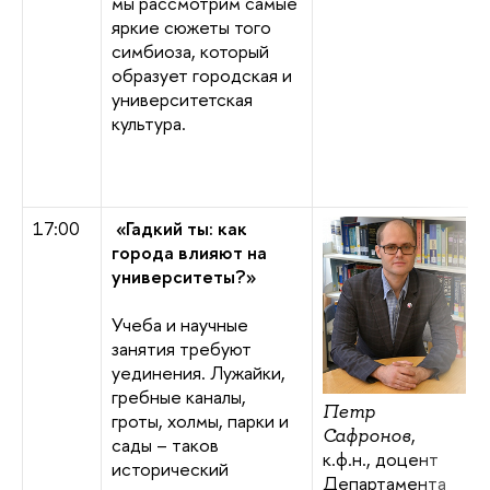
мы рассмотрим самые
яркие сюжеты того
симбиоза, который
образует городская и
университетская
культура.
17:00
«Гадкий ты: как
города влияют на
университеты?»
Учеба и научные
занятия требуют
уединения. Лужайки,
гребные каналы,
Петр
гроты, холмы, парки и
,
Сафронов
сады – таков
к.ф.н., доцент
исторический
Департамента