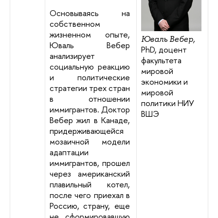
Основываясь на
собственном
жизненном опыте,
Юваль Вебер,
Юваль Вебер
PhD, доцент
анализирует
факультета
социальную реакцию
мировой
и политические
экономики и
стратегии трех стран
мировой
в отношении
политики НИУ
иммигрантов. Доктор
ВШЭ
Вебер жил в Канаде,
придерживающейся
мозаичной модели
адаптации
иммигрантов, прошел
через американский
плавильный котел,
после чего приехал в
Россию, страну, еще
не сформировавшую