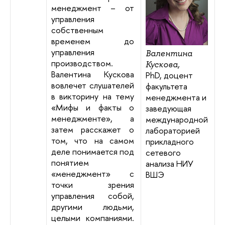
менеджмент – от
управления
собственным
временем до
управления
Валентина
производством.
Кускова,
Валентина Кускова
PhD, доцент
вовлечет слушателей
факультета
в викторину на тему
менеджмента и
«Мифы и факты о
заведующая
менеджменте», а
международной
затем расскажет о
лабораторией
том, что на самом
прикладного
деле понимается под
сетевого
понятием
анализа НИУ
«менеджмент» с
ВШЭ
точки зрения
управления собой,
другими людьми,
целыми компаниями.