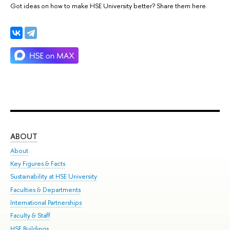
Got ideas on how to make HSE University better? Share them here.
ABOUT
ST
About
Adm
Key Figures & Facts
Pr
Sustainability at HSE University
Un
Faculties & Departments
Gr
International Partnerships
Ex
Faculty & Staff
Su
HSE Buildings
Sem