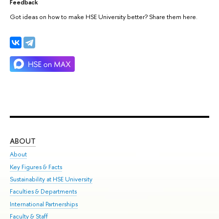
Feedback
Got ideas on how to make HSE University better? Share them here.
ABOUT
ST
About
Adm
Key Figures & Facts
Pr
Sustainability at HSE University
Un
Faculties & Departments
Gr
International Partnerships
Ex
Faculty & Staff
Su