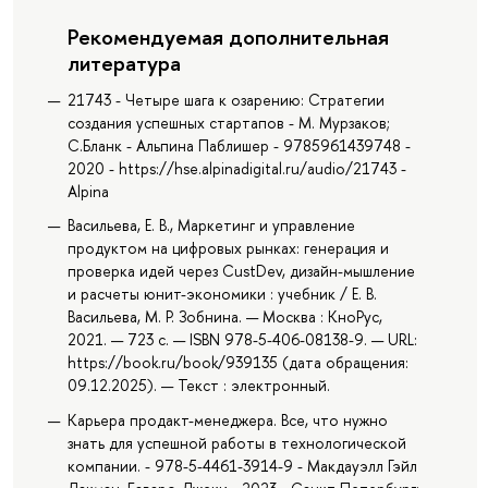
Рекомендуемая дополнительная
литература
21743 - Четыре шага к озарению: Стратегии
создания успешных стартапов - М. Мурзаков;
С.Бланк - Альпина Паблишер - 9785961439748 -
2020 - https://hse.alpinadigital.ru/audio/21743 -
Alpina
Васильева, Е. В., Маркетинг и управление
продуктом на цифровых рынках: генерация и
проверка идей через CustDev, дизайн-мышление
и расчеты юнит-экономики : учебник / Е. В.
Васильева, М. Р. Зобнина. — Москва : КноРус,
2021. — 723 с. — ISBN 978-5-406-08138-9. — URL:
https://book.ru/book/939135 (дата обращения:
09.12.2025). — Текст : электронный.
Карьера продакт-менеджера. Все, что нужно
знать для успешной работы в технологической
компании. - 978-5-4461-3914-9 - Макдауэлл Гэйл