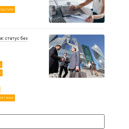
ОБЫТИИ
я: статус без
А
Е
ЛИТИКИ