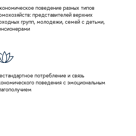
кономическое поведение разных типов
омохозяйств: представителей верхних
оходных групп, молодежи, семей с детьми,
енсионерами
естандартное потребление и связь
кономического поведения с эмоциональным
лагополучием