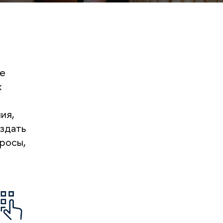
е
х
ия,
оздать
росы,