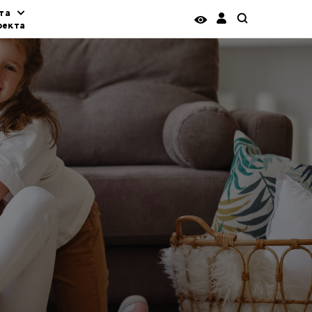
та
оекта