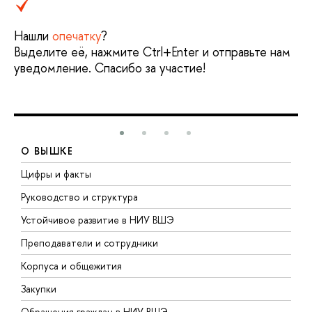
Нашли
опечатку
?
Выделите её, нажмите Ctrl+Enter и отправьте нам
уведомление. Спасибо за участие!
О ВЫШКЕ
Цифры и факты
Л
Руководство и структура
Д
Устойчивое развитие в НИУ ВШЭ
О
Преподаватели и сотрудники
П
Корпуса и общежития
В
Закупки
П
Обращения граждан в НИУ ВШЭ
А