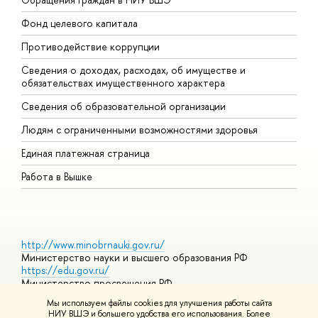
Фонд целевого капитала
Д
Противодействие коррупции
Ц
Сведения о доходах, расходах, об имуществе и
Б
обязательствах имущественного характера
О
Сведения об образовательной организации
О
Людям с ограниченными возможностями здоровья
Единая платежная страница
Работа в Вышке
http://www.minobrnauki.gov.ru/
Министерство науки и высшего образования РФ
https://edu.gov.ru/
Министерство просвещения РФ
https://elearning.hse.ru/mooc
Мы используем файлы cookies для улучшения работы сайта
Массовые открытые онлайн-курсы
НИУ ВШЭ и большего удобства его использования. Более