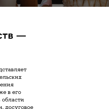
ств —
дставляет
ельских
дения
же в его
 области
, досуговое