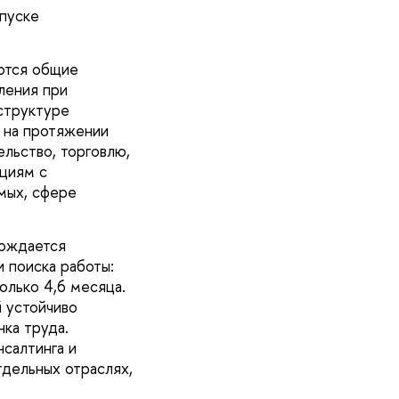
ыпуске
яются общие
ления при
структуре
 на протяжении
льство, торговлю,
ациям с
мых, сфере
вождается
 поиска работы:
олько 4,6 месяца.
 устойчиво
ка труда.
салтинга и
тдельных отраслях,