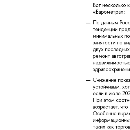
Вот несколько 
«Барометра»:
По данным Росс
тенденции пред
минимальных по
занятости по в
двух последних
ремонт автотра
недвижимостью,
здравоохранения
Снижение показ
устойчивым, хо
если в июле 202
При этом соотн
возрастает, чт
Особенно выраж
информационных
таких как торго