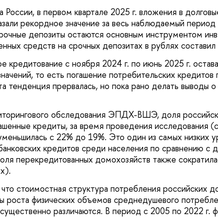
 России, в первом квартале 2025 г. вложения в долгов
азали рекордное значение за весь наблюдаемый период 
рочные депозиты остаются основным инструментом инв
нных средств на срочных депозитах в рублях составил 2
 кредитование с ноября 2024 г. по июнь 2025 г. остава
значений, то есть погашение потребительских кредитов
та тенденция прервалась, но пока рано делать выводы 
иторингового обследования ЭПДХ-ВШЭ, доля российск
шенные кредиты, за время проведения исследования (с
 уменьшилась с 22% до 19%. Это один из самых низких 
банковских кредитов среди населения по сравнению с 
оля перекредитованных домохозяйств также сократилас
х).
 что стоимостная структура потребления российских д
пы роста физических объемов среднедушевого потребле
 существенно различаются. В период с 2005 по 2022 г. 