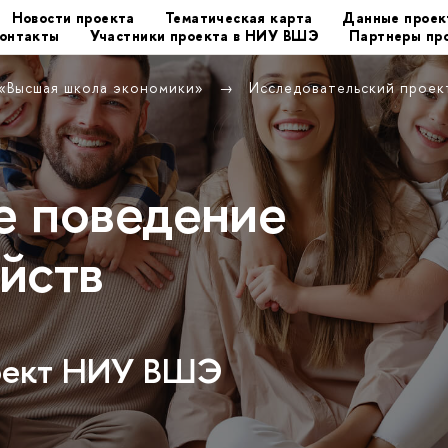
Новости проекта
Тематическая карта
Данные проек
онтакты
Участники проекта в НИУ ВШЭ
Партнеры пр
 «Высшая школа экономики»
Исследовательский прое
е поведение
йств
роект НИУ ВШЭ