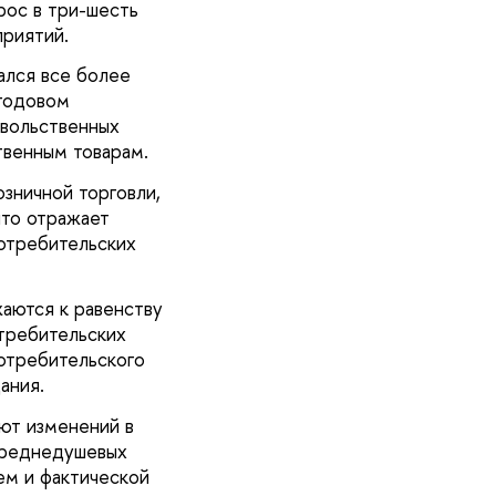
рос в три-шесть
приятий.
ался все более
 годовом
овольственных
твенным товарам.
зничной торговли,
что отражает
отребительских
аются к равенству
отребительских
отребительского
ания.
ют изменений в
среднедушевых
ем и фактической