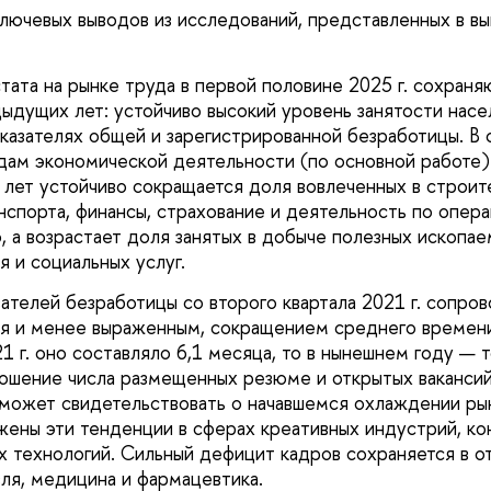
ключевых выводов из исследований, представленных в в
тата на рынке труда в первой половине 2025 г. сохран
ыдущих лет: устойчиво высокий уровень занятости насе
казателях общей и зарегистрированной безработицы. В 
идам экономической деятельности (по основной работе)
 лет устойчиво сокращается доля вовлеченных в строите
нспорта, финансы, страхование и деятельность по опер
 а возрастает доля занятых в добыче полезных ископае
 и социальных услуг.
ателей безработицы со второго квартала 2021 г. сопро
тя и менее выраженным, сокращением среднего времени
1 г. оно составляло 6,1 месяца, то в нынешнем году — т
ошение числа размещенных резюме и открытых вакансий
о может свидетельствовать о начавшемся охлаждении рын
ены эти тенденции в сферах креативных индустрий, кон
 технологий. Сильный дефицит кадров сохраняется в о
вля, медицина и фармацевтика.