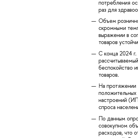
потребления ост
раз для здравоо
Объем рознично
скромными темп
выражении в со
товаров устойч
С конца 2024 г
рассчитываемый 
беспокойство и
товаров.
На протяжении 
положительных 
настроений (ИП
спроса населен
По данным опр
совокупном объ
расходов, что 