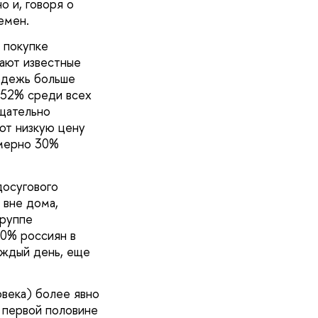
о и, говоря о
емен.
 покупке
тают известные
одежь больше
 52% среди всех
тщательно
ют низкую цену
имерно 30%
досугового
 вне дома,
группе
30% россиян в
аждый день, еще
овека) более явно
 первой половине