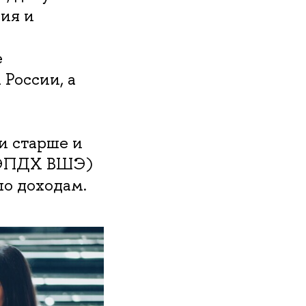
ия и
е
 России, а
и старше и
— ЭПДХ ВШЭ)
по доходам.