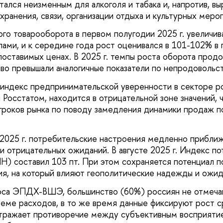
ался неизменным для алкоголя и табака и, напротив, вы
хранения, связи, организации отдыха и культурных меро
го товарооборота в первом полугодии 2025 г. увеличив
ами, и к середине года рост оценивался в 101-102% в
поставимых ценах. В 2025 г. темпы роста оборота прод
иво превышали аналогичные показатели по непродовольс
. индекс предпринимательской уверенности в секторе ро
Росстатом, находится в отрицательной зоне значений, 
гроков рынка по поводу замедления динамики продаж п
2025 г. потребительские настроения медленно приближ
и отрицательных ожиданий. В августе 2025 г. Индекс п
Н) составил 103 пт. При этом сохраняется потенциал п
ия, на который влияют геополитические надежды и ожид
оса ЭПДХ-ВШЭ, большинство (60%) россиян не отмеча
еме расходов, в то же время данные фиксируют рост 
отражает противоречие между субъективным восприяти