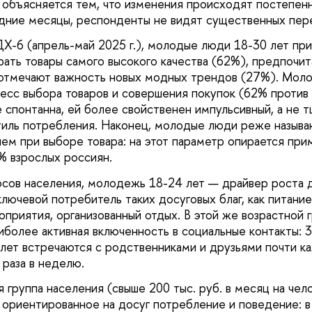
 объясняется тем, что изменения происходят постепенн
едние месяцы, респонденты не видят существенных пер
-6 (апрель-май 2025 г.), молодые люди 18-30 лет при
рать товары самого высокого качества (62%), предпочи
отмечают важность новых модных трендов (27%). Мол
есс выбора товаров и совершения покупок (62% против
 спонтанна, ей более свойственен импульсивный, а не 
иль потребления. Наконец, молодые люди реже называ
ием при выборе товара: на этот параметр опирается пр
 взрослых россиян.
сов населения, молодежь 18-24 лет — драйвер роста 
лючевой потребитель таких досуговых благ, как питание
приятия, организованный отдых. В этой же возрастной 
иболее активная включенность в социальные контакты: 
 лет встречаются с родственниками и друзьями почти к
раза в неделю.
группа населения (свыше 200 тыс. руб. в месяц на чел
ориентированное на досуг потребление и поведение: в