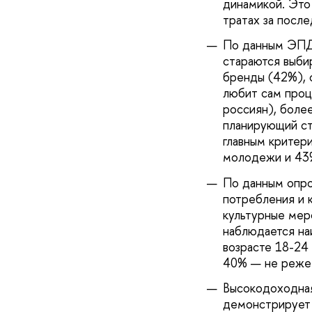
динамикой. Это
тратах за посл
По данным ЭПДХ
стараются выби
бренды (42%), 
любит сам проц
россиян), более
планирующий ст
главным критер
молодежи и 43%
По данным опро
потребления и к
культурные меро
наблюдается на
возрасте 18-24
40% — не реже 
Высокодоходная 
демонстрирует 