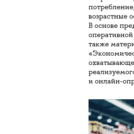
потребление,
возрастные 
В основе пр
оперативной 
также матер
«Экономичес
охватывающег
реализуемог
и онлайн-опр