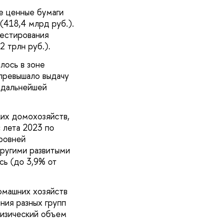
ые ценные бумаги
(418,4 млрд руб.).
естирования
 трлн руб.).
лось в зоне
 превышало выдачу
о дальнейшей
их домохозяйств,
 лета 2023 по
уровней
другими развитыми
ь (до 3,9% от
омашних хозяйств
ния разных групп
физический объем