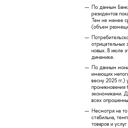
По данным Банка
резидентов пок
Тем не менее с
(объем размеще
Потребительское
отрицательных 
новых. В июле э
динамике.
По данным мон
имеющих непога
весну 2025 гг.)
проникновения 
экономиками. Д
всех опрошенны
Несмотря на то
стабильна, тем
товаров и услуг