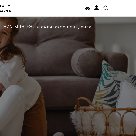
та
оекта
кт НИУ ВШЭ «Экономическое поведение