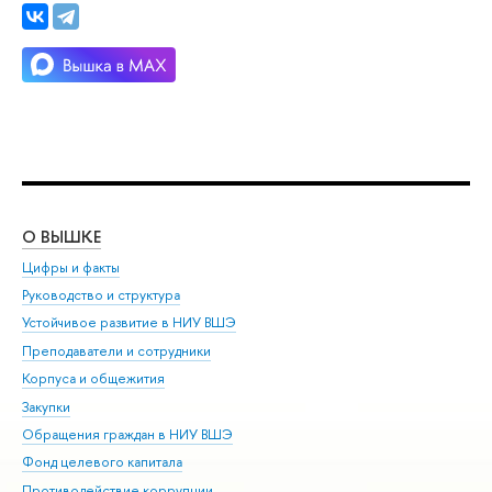
О ВЫШКЕ
ОБ
Цифры и факты
Ли
Руководство и структура
Дов
Устойчивое развитие в НИУ ВШЭ
Ол
Преподаватели и сотрудники
При
Корпуса и общежития
Вы
Закупки
При
Обращения граждан в НИУ ВШЭ
Ас
Фонд целевого капитала
До
Противодействие коррупции
Цен