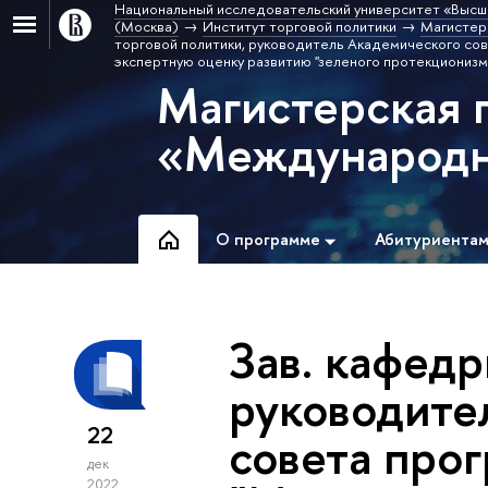
Национальный исследовательский университет «Высш
(Москва)
Институт торговой политики
Магистер
торговой политики, руководитель Академического со
экспертную оценку развитию "зеленого протекционизм
Магистерская 
«Международна
О программе
Абитуриента
Зав. кафедр
руководите
22
совета про
дек
2022