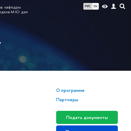
РУС
EN
ав. кафедры
едков М.Ю. дал
»
О программе
Партнеры
Подать документы