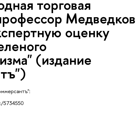
дная торговая
 профессор Медведков
кспертную оценку
еленого
изма" (издание
тъ")
Коммерсантъ":
c/5734550