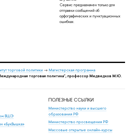
Сервис предназначен только для
отправки сообщений об
орфографических и пунктуационных
ошибках.
итут торговой политики
→
Магистерская программа
"Международная торговая политика", профессор Медведков М.Ю.
ПОЛЕЗНЫЕ ССЫЛКИ
Министерство науки и высшего
образования РФ
дом ВШЭ
Министерство просвещения РФ
ин «БукВышка»
Массовые открытые онлайн-курсы