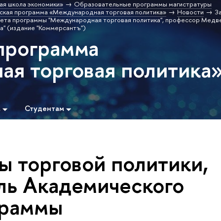
ая школа экономики»
Образовательные программы магистратуры
ская программа «Международная торговая политика»
Новости
З
вета программы "Международная торговая политика", профессор Медв
а" (издание "Коммерсантъ")
программа
я торговая политика
м
Студентам
ы торговой политики,
ль Академического
граммы