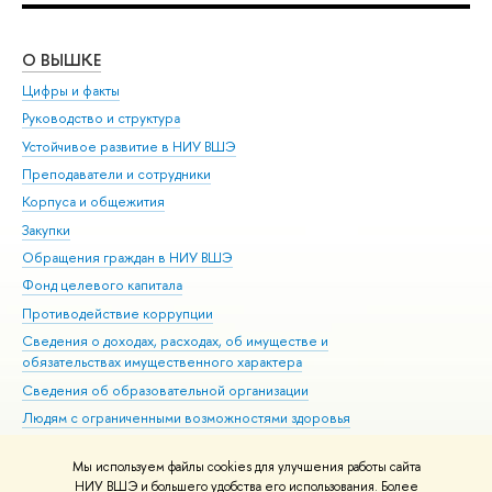
О ВЫШКЕ
ОБ
Цифры и факты
Ли
Руководство и структура
Дов
Устойчивое развитие в НИУ ВШЭ
Ол
Преподаватели и сотрудники
При
Корпуса и общежития
Вы
Закупки
При
Обращения граждан в НИУ ВШЭ
Ас
Фонд целевого капитала
До
Противодействие коррупции
Цен
Сведения о доходах, расходах, об имуществе и
Би
обязательствах имущественного характера
Об
Сведения об образовательной организации
Обр
Людям с ограниченными возможностями здоровья
Единая платежная страница
Мы используем файлы cookies для улучшения работы сайта
Работа в Вышке
НИУ ВШЭ и большего удобства его использования. Более