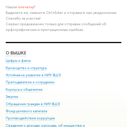
Нашли
опечатку
?
Выделите её, нажмите Ctrl+Enter и отправьте нам уведомление.
Спасибо за участие!
Сервис предназначен только для отправки сообщений об
орфографических и пунктуационных ошибках.
О ВЫШКЕ
ОБ
Цифры и факты
Ли
Руководство и структура
Дов
Устойчивое развитие в НИУ ВШЭ
Ол
Преподаватели и сотрудники
При
Корпуса и общежития
Вы
Закупки
При
Обращения граждан в НИУ ВШЭ
Ас
Фонд целевого капитала
До
Противодействие коррупции
Цен
Сведения о доходах, расходах, об имуществе и
Би