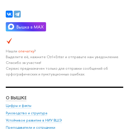
Нашли
опечатку
?
Выделите её, нажмите Ctrl+Enter и отправьте нам уведомление.
Спасибо за участие!
Сервис предназначен только для отправки сообщений об
орфографических и пунктуационных ошибках.
О ВЫШКЕ
ОБ
Цифры и факты
Ли
Руководство и структура
Дов
Устойчивое развитие в НИУ ВШЭ
Ол
Преподаватели и сотрудники
При