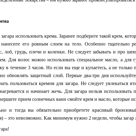
рема
 загара использовать крема. Заранее подберите такой крем, кот
нанесите его ровным слоем на тело. Особенно тщательно рек
с, лоб, грудь, плечи и коленки. Не следует забывать и про 
ем. Для волос можно использовать специальное масло, а для
у в течение 3 часов. Но если вы еще и купаетесь, а не только
жно обновлять защитный слой. Первые два-три дня используйте 
чать пользоваться кремом для загара. Не следует увлекаться в
нагревается и начинает жечь. Для загара нельзя использовать 
вершите прием солнечных ванн смойте крем и масло, которые ис
ьно и тогда вы обязательно приобретете красивый бронзовы
ня) – это невозможно. Как минимум нужно 2 недели, чтобы загар 
ара!