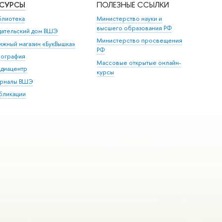
ЕСУРСЫ
ПОЛЕЗНЫЕ ССЫЛКИ
блиотека
Министерство науки и
высшего образования РФ
дательский дом ВШЭ
Министерство просвещения
ижный магазин «БукВышка»
РФ
пография
Массовые открытые онлайн-
диацентр
курсы
рналы ВШЭ
бликации