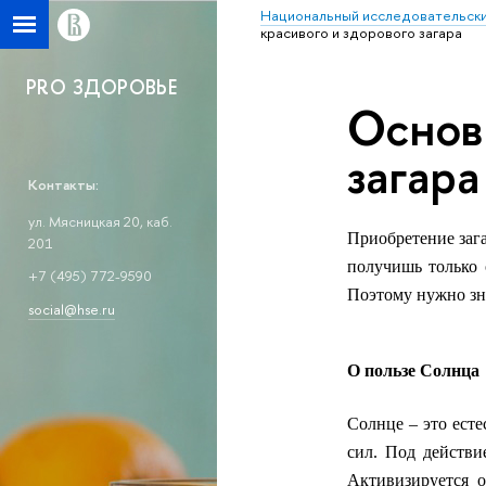
Национальный исследовательски
красивого и здорового загара
PRO ЗДОРОВЬЕ
Основ
загара
Контакты:
ул. Мясницкая 20, каб.
Приобретение зага
201
получишь только 
+7 (495) 772-9590
Поэтому нужно зна
social@hse.ru
О пользе Солнца
Солнце – это ест
сил. Под действи
Активизируется о