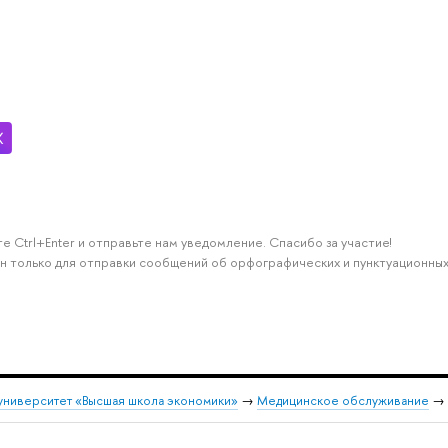
е Ctrl+Enter и отправьте нам уведомление. Спасибо за участие!
н только для отправки сообщений об орфографических и пунктуационных
университет «Высшая школа экономики»
→
Медицинское обслуживание
→