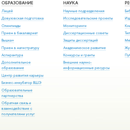
ОБРАЗОВАНИЕ
НАУКА
Р
Лицей
Научные подразделения
Би
Довузовская подготовка
Исследовательские проекты
Из
Олимпиады
Мониторинги
Кн
Прием в бакалавриат
Диссертационные советы
Ти
Вышка+
Защиты диссертаций
Ме
Прием в магистратуру
Академическое развитие
Жу
Аспирантура
Конкурсы и гранты
Пу
Дополнительное
Внешние научно-
образование
информационные ресурсы
Центр развития карьеры
Бизнес-инкубатор ВШЭ
Образовательные
партнерства
Обратная связь и
взаимодействие с
получателями услуг