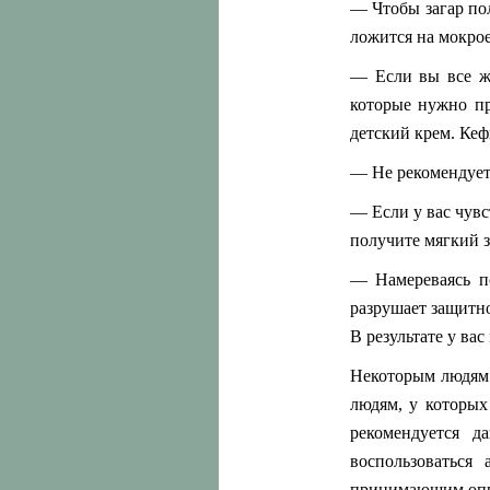
— Чтобы загар по
ложится на мокрое
— Если вы все же
которые нужно пр
детский крем. Кеф
— Не рекомендуетс
— Если у вас чувс
получите мягкий з
— Намереваясь по
разрушает защитно
В результате у ва
Некоторым людям н
людям, у которых
рекомендуется д
воспользоваться
принимающим опре