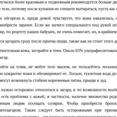
лучился более красивым и подвижным рекомендуется больше дви
 тело, поэтому после купания не спешите вытираться, пусть ва
 обгорели и, придя домой чувствуете, что кожа накалилась, 
иобрести заранее. Если же ничего специального под рукой н
ир, по рецепту наших бабушек, не очень помогает, но, в крайнем 
я загорать сразу после приема пищи, также как не стоит этого д
твительная кожа, загорайте в тени. Около 65% ультрафиолетовых
агар.
йти на пляж, не мойте тело мылом, не пользуйтесь лосьона
е покрытие кожи и обезжиривает ее. Лосьон, туалетная вода д
с могут возникнуть стойкие коричневые пятна, прыщи и зуд.
ужно осторожно относиться к загару, и по возможности вообще
 есть проблемы с кожей, в частности, наличие множества род
анным людям посещать солярии. Чтобы приобрести бронз
 автозагаром. Также следует быть осторожными при прие
деленные лекарства – им нужно заранее проконсультироваться 