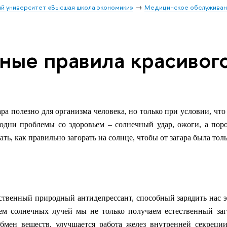
й университет «Высшая школа экономики»
Медицинское обслужива
ные правила красивого
ра полезно для организма человека, но только при условии, что 
одни проблемы со здоровьем – солнечный удар, ожоги, а пор
ть, как правильно загорать на солнце, чтобы от загара была толь
ественный природный антидепрессант, способный зарядить нас 
ем солнечных лучей мы не только получаем естественный зага
бмен веществ, улучшается работа желез внутренней секреции