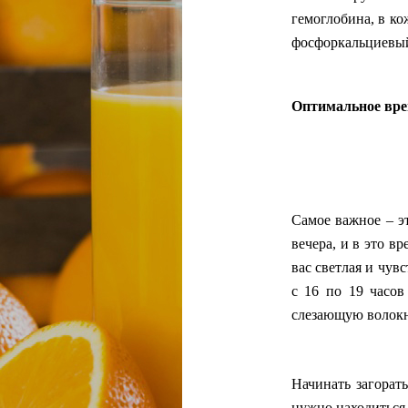
гемоглобина, в ко
фосфоркальциевый 
Оптимальное вре
Самое важное – эт
вечера, и в это в
вас светлая и чувс
с 16 по 19 часов
слезающую волокн
Начинать загорать
нужно находиться 