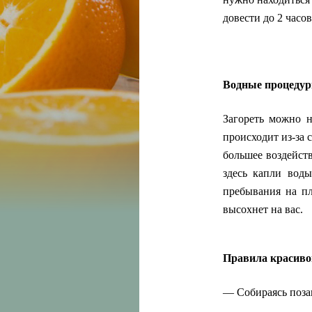
довести до 2 часо
Водные процеду
Загореть можно н
происходит из-за 
большее воздейств
здесь капли вод
пребывания на пл
высохнет на вас.
Правила красивог
— Собираясь позаг