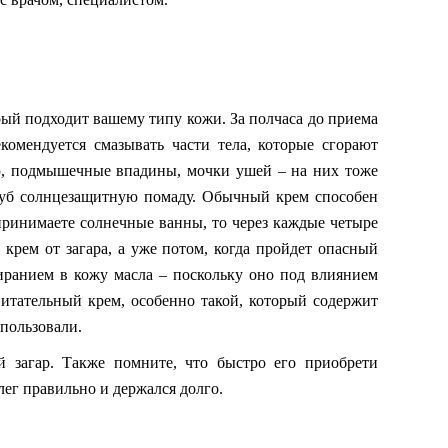
орый подходит вашему типу кожи. За полчаса до приема
омендуется смазывать части тела, которые сгорают
шею, подмышечные впадины, мочки ушей – на них тоже
 губ солнцезащитную помаду. Обычный крем способен
 принимаете солнечные ванны, то через каждые четыре
крем от загара, а уже потом, когда пройдет опасный
тиранием в кожу масла – поскольку оно под влиянием
питательный крем, особенно такой, который содержит
пользовали.
й загар. Также помните, что быстро его приобрети
лег правильно и держался долго.