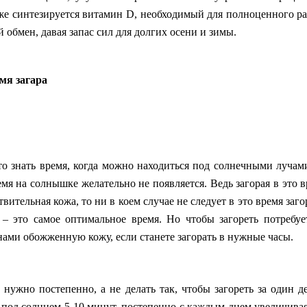
же синтезируется витамин D, необходимый для полноценного раз
обмен, давая запас сил для долгих осени и зимы.
мя загара
о знать время, когда можно находиться под солнечными лучами
ремя на солнышке желательно не появляется. Ведь загорая в это
твительная кожа, то ни в коем случае не следует в это время заго
 – это самое оптимальное время. Но чтобы загореть потребуе
ами обожженную кожу, если станете загорать в нужные часы.
 нужно постепенно, а не делать так, чтобы загореть за один д
под солнцем 5-10 минут, постепенно с каждым днем увеличивая