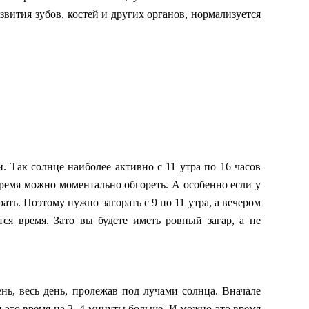
вития зубов, костей и других органов, нормализуется
. Так солнце наиболее активно с 11 утра по 16 часов
 время можно моментально обгореть. А особенно если у
рать. Поэтому нужно загорать с 9 по 11 утра, а вечером
тся время. Зато вы будете иметь ровный загар, а не
ень, весь день, пролежав под лучами солнца. Вначале
 это время на 2 -4 минуты больше. И можно это время