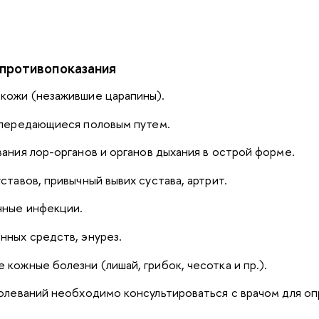
противопоказания
кожи (незажившие царапины).
 передающиеся половым пут
е
м.
вания
лор
-органов и органов дыхания в острой форме.
ставов, привычный вывих сустава, артрит.
чные инфекции.
нных средств, энурез.
кожные болезни (лишай, грибок, чесотка и пр.).
олеваний необходимо консультироваться с врачом для оп