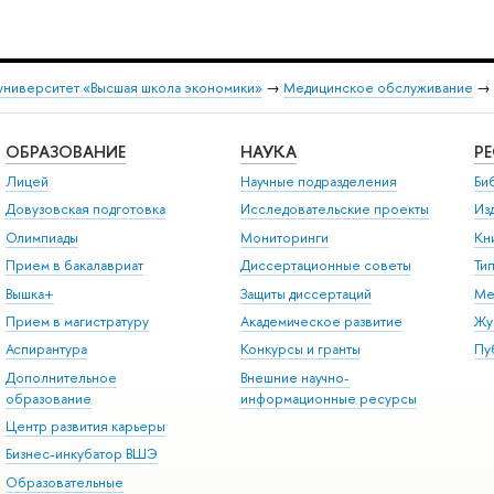
университет «Высшая школа экономики»
→
Медицинское обслуживание
→
ОБРАЗОВАНИЕ
НАУКА
Р
Лицей
Научные подразделения
Би
Довузовская подготовка
Исследовательские проекты
Из
Олимпиады
Мониторинги
Кн
Прием в бакалавриат
Диссертационные советы
Ти
Вышка+
Защиты диссертаций
Ме
Прием в магистратуру
Академическое развитие
Жу
Аспирантура
Конкурсы и гранты
Пу
Дополнительное
Внешние научно-
образование
информационные ресурсы
Центр развития карьеры
Бизнес-инкубатор ВШЭ
Образовательные