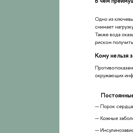
В чём преиму
Одно из ключевы
снимает нагрузк
Также вода оказ
риском получить
Кому нельзя 
Противопоказани
окружающих инф
Постоянные
— Порок сердца
— Кожные заболе
— Инсулинозавис