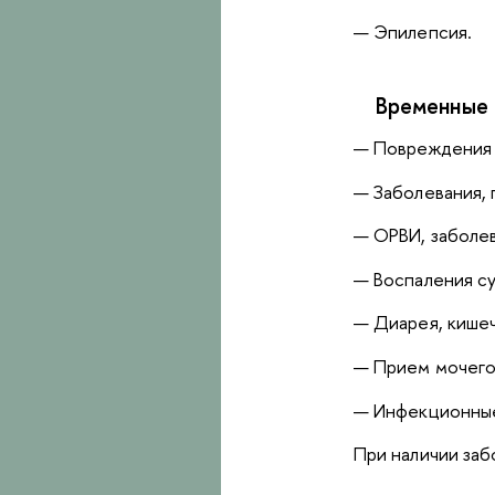
— Эпилепсия.
Временные 
— Повреждения 
— Заболевания,
— ОРВИ, заболе
— Воспаления су
— Диарея, кише
— При
е
м мочего
— Инфекционные 
При наличии заб