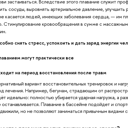
ови застаиваться. Вследствие этого плавание служит про
ить сосуды, выровнять артериальное давление, улучшить 
не касается людей, имеющих заболевания сердца
,
— им пл
о. Стимулирование кровообращения в сумме с массажным
ин.
особно
снять стресс, успокоить и дать заряд энергии че
плаванием могут практически все
дходит на период восстановления после травм
ернативный вариант восстановительных тренировок и нагр
од лечения. Например, бегунам, страдающим от распрос
ёт идеально: полностью убирается ударная нагрузка, а р
 останавливается.
Плавание в бассейне подойдет и спорт
движили, но не позволяют заниматься привычным видами с