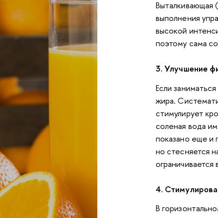
Выталкивающая (
выполнения упр
высокой интенси
поэтому сама со
3. Улучшение ф
Если заниматься
жира. Системати
стимулирует кро
сол
е
ная вода и
показано еще и 
но стесняется н
ограничивается 
4. Стимулиров
В горизонтальн