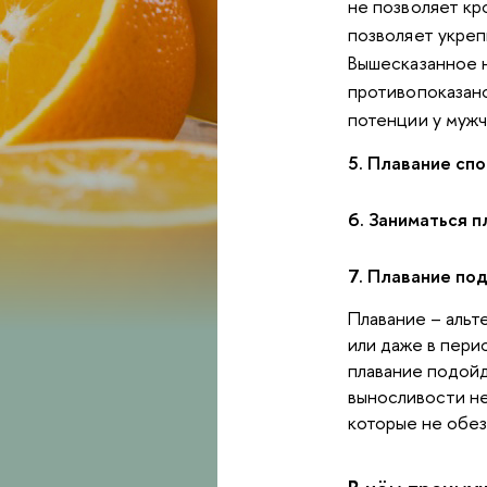
не позволяет кр
позволяет укреп
Вышесказанное 
противопоказан
потенции у мужч
5. Плавание сп
6. Заниматься 
7. Плавание по
Плавание – альт
или даже в пери
плавание подойд
выносливости не
которые не обез