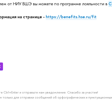
нием от НИУ ВШЭ вы можете по программе лояльности в
С
ормация на странице -
https://benefits.hse.ru/fit
е Ctrl+Enter и отправьте нам уведомление. Спасибо за участие!
н только для отправки сообщений об орфографических и пунктуационных