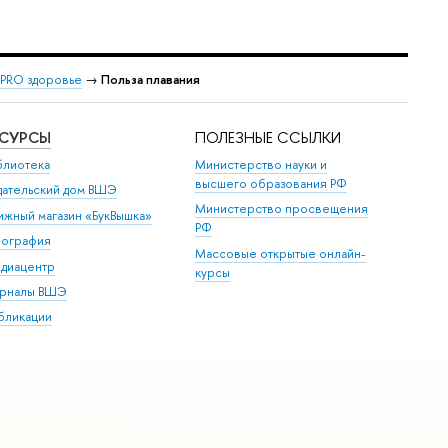
PRO здоровье
→
Польза плавания
ЕСУРСЫ
ПОЛЕЗНЫЕ ССЫЛКИ
блиотека
Министерство науки и
высшего образования РФ
дательский дом ВШЭ
Министерство просвещения
ижный магазин «БукВышка»
РФ
пография
Массовые открытые онлайн-
диацентр
курсы
рналы ВШЭ
бликации