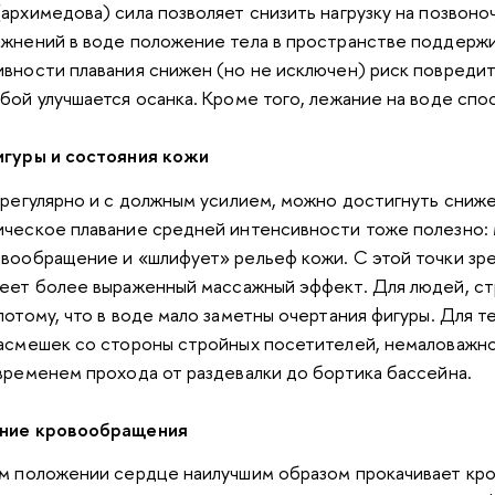
архимедова) сила позволяет снизить нагрузку на позвоноч
ажнений в воде положение тела в пространстве поддерж
вности плавания снижен (но не исключ
е
н) риск повредит
бой улучшается осанка. Кроме того, лежание на воде сп
игуры и состояния кожи
 регулярно и с должным усилием, можно достигнуть сниж
ческое плавание средней интенсивности тоже полезно: 
вообращение и «шлифует» рельеф кожи. С этой точки зре
меет более выраженный массажный эффект. Для людей, с
потому, что в воде мало заметны очертания фигуры. Для т
асмешек со стороны стройных посетителей, немаловажно,
временем прохода от раздевалки до бортика бассейна.
ание кровообращения
ом положении сердце наилучшим образом прокачивает кро