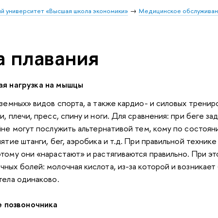
й университет «Высшая школа экономики»
Медицинское обслужива
а плавания
ая нагрузка на мышцы
аземных» видов спорта, а также кардио- и
силовых тренир
, плечи, пресс, спину и ноги. Для сравнения
:
при беге за
йне
могут послужить альтернативой тем, кому по состоян
нятие штанги, бег, аэробика и т.д. При правильной техник
тому они «нарастают» и растягиваются правильно. При это
ных болей: молочная кислота, из-за которой и возникает 
тела одинаково.
е позвоночника