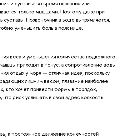
ник и суставы: во время плавания или
ивается только мышцами. Поэтому даже при
ь суставы. Позвоночник в воде выпрямляется,
особно уменьшить
боль в пояснице
.
ения веса и уменьшения количества подкожного
мышцы приходят в тонус, а сопротивление воды
ния отдых у моря — отличная идея, поскольку
традающих лишни
м
весом, плавание наиболее
ех, кто хочет привести формы в порядок,
 что риск услышать в свой адрес колкость
вь, а постоянное движение конечностей