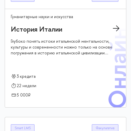
Гуманитарные науки и искусства
История Италии
Онлай
Глубоко понять истоки итальянской ментальности,
культуры и современности можно только на основе
погружения в историю итальянской цивилизации.
Данный курс самонадеянно претендует на то, чтобы
стать дополнительным источником вдохновения и
информированности об этой стране и ее людях и
укрепить культурные связи наших стран, давно
3 кредита
являющихся надежными партнерами
22 недели
5 000₽
Smart LMS
Факультатив