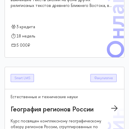
Онлай
религиозных текстов древнего Ближнего Востока, в
контексте истории древнего Израиля, а также в
контексте их интерпретаций и переинтерпретаций в
последующих религиозных традициях. Знакомство с
3 кредита
основаниями христианской и иудейской традиции
поможет студентам не только лучше понимать
18 недель
историю, но также и лучше ориентироваться на
5 000₽
«перекрестках» современного мира
Smart LMS
Факультатив
Естественные и технические науки
География регионов России
Курс посвящен комплексному географическому
обзору регионов России, сгруппированных по