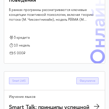
Онлай
В рамках программы рассматриваются ключевые
концепции позитивной психологии, включая теорию
потока (М. Чиксентмихайи), модель PERMA (М.
Селигман), техники развития оптимизма, эмпатии и
осознанности и другие.
3 кредита
10 недель
5 000₽
Smart LMS
Факультатив
Изучение языков
Smart Talk: принципы успешной