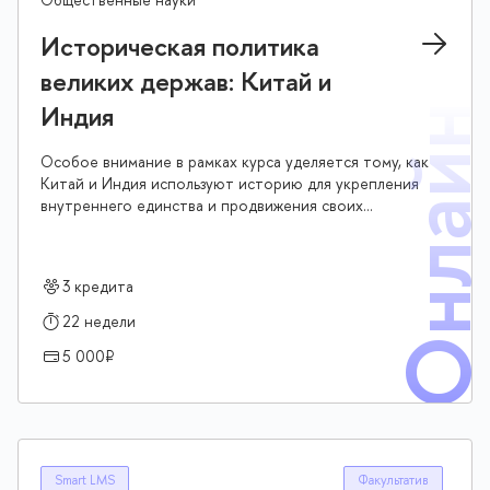
Историческая политика
великих держав: Китай и
Индия
Онлай
Особое внимание в рамках курса уделяется тому, как
Китай и Индия используют историю для укрепления
внутреннего единства и продвижения своих
интересов на международной арене. Студенты
научатся различать официальные и неофициальные
исторические дискурсы и оценивать их влияние на
3 кредита
политику, общественное мнение и международные
отношения. Курс не требует специальных знаний в
22 недели
области истории, политологии или регионоведения и
5 000₽
ориентирован на широкий круг обучающихся
Smart LMS
Факультатив