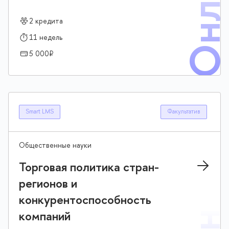
Онлай
кажущиеся очевидностью, на самом деле таят в себе
идеологический обман
2 кредита
11 недель
5 000₽
Smart LMS
Факультатив
Общественные науки
Торговая политика стран-
регионов и
конкурентоспособность
компаний