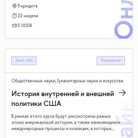
экономических и культурных факторов, необходимых
3 кредита
для принятия эффективных управленческих решений в
сотрудничестве с китайскими организациями
22 недели
5 000₽
Smart LMS
Факультатив
Общественные науки, Гуманитарные науки и искусства
История внутренней и внешней
политики США
В рамках этого курса будут рассмотрены разные
эпохи американской истории, а также изменяющиеся
международные процессы и коалиции, в которых
США принимали участие. В начале курса будет изучен