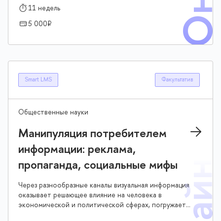
поскольку объект её изучения – язык – оказался
11 недель
связующим звеном в изучении мышления и познании
5 000₽
цивилизационных процессов. Дисциплина не только
несёт в себе просветительскую функцию, но и
предполагает развитие практических навыков, в
частности, умения абстрагироваться от привычных
языковых и цивилизационных реалий при
взаимодействии с чужими языками и культурами
Smart LMS
Факультатив
Общественные науки
Манипуляция потребителем
информации: реклама,
пропаганда, социальные мифы
Через разнообразные каналы визуальная информация
оказывает решающее влияние на человека в
экономической и политической сферах, погружает
его в мифологические структуры. Визуальные образы,