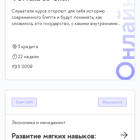
Онлай
Слушатели курса откроют для себя историю
современного Египта и будут понимать, как
сложилось это государство, с какими внутренними
проблемами оно сталкивается, что отличает его от
других арабских стран, и какое место Египет
занимает в международной политике
3 кредита
22 недели
5 000₽
Smart LMS
Факультатив
Экономика и менеджмент
Развитие мягких навыков: