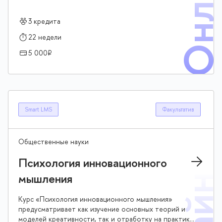
Онлай
процесс создания США, в том числе участие разных
государств в освоении Америки и войне за
3 кредита
независимость США.
22 недели
5 000₽
Smart LMS
Факультатив
Общественные науки
Психология инновационного
мышления
Курс «Психология инновационного мышления»
предусматривает как изучение основных теорий и
моделей креативности, так и отработку на практике