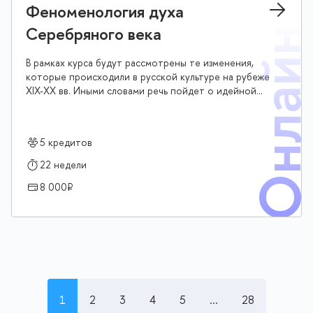
Феноменология духа
Серебряного века
Онлай
В рамках курса будут рассмотрены те изменения,
которые происходили в русской культуре на рубеже
XIX-XX вв. Иными словами речь пойдет о идейной
революции, точнее религиозно-философской
революции в русской мысли, художественной
культуре и поэзии, сформировавшей новое
5 кредитов
мировоззрение. Эпоха Серебряного века в русской
культуре также самобытна как Возрождение или
22 недели
Реформация, в ней есть черты и того и другого
8 000₽
исторического периода европейской культуры. В
курсе будут раскрыты феномены, символы, симптомы
и тренды нового мировоззрения и нового
религиозного сознания. Мы говорим о новом
христианстве Д.С. Мережковского и Вяч.И. Иванова,
рассмотрим истоки формирования русской
религиозной философии на примере идейного
наследия С.Н. Булгакова, С.Л. Франка, Н.А. Бердяева,
1
2
3
4
5
...
28
Л.И. Шестова и др., и конечно поговорим о