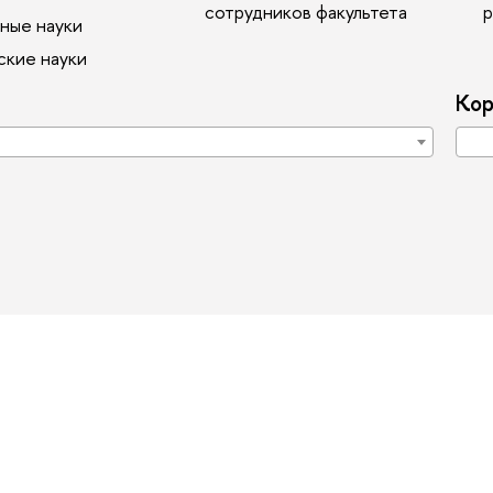
сотрудников факультета
р
ные науки
с­кие науки
Ко