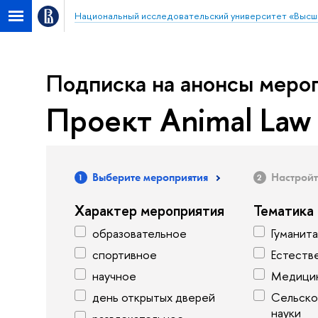
Национальный исследовательский университет «Высш
Подписка на анонсы меро
Проект Animal Law
Выберите мероприятия
Настройт
Характер мероприятия
Тематика
образовательное
Гуманит
спортивное
Естеств
научное
Медицин
день открытых дверей
Сельско
науки