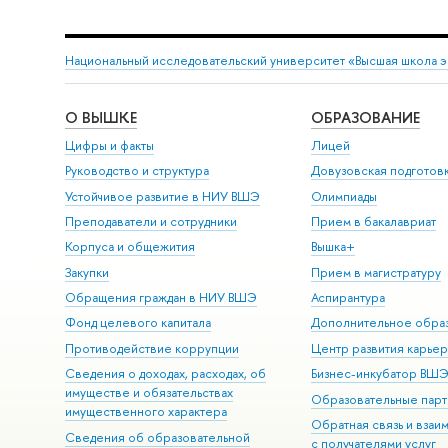
Национальный исследовательский университет «Высшая школа 
О ВЫШКЕ
ОБРАЗОВАНИЕ
Цифры и факты
Лицей
Руководство и структура
Довузовская подготов
Устойчивое развитие в НИУ ВШЭ
Олимпиады
Преподаватели и сотрудники
Прием в бакалавриат
Корпуса и общежития
Вышка+
Закупки
Прием в магистратуру
Обращения граждан в НИУ ВШЭ
Аспирантура
Фонд целевого капитала
Дополнительное обра
Противодействие коррупции
Центр развития карье
Сведения о доходах, расходах, об
Бизнес-инкубатор ВШ
имуществе и обязательствах
Образовательные парт
имущественного характера
Обратная связь и взаи
Сведения об образовательной
с получателями услуг