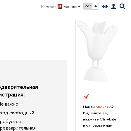
Кампус в
Москве
РУС
EN
дварительная
истрация:
е важно
Нашли
опечатку
?
ход свободный
Выделите её,
нажмите Ctrl+Enter
ребуется
и отправьте нам
редварительная