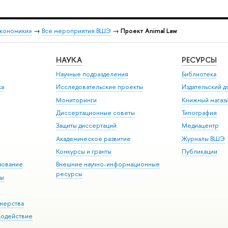
экономики»
→
Все мероприятия ВШЭ
→
Проект Animal Law
НАУКА
РЕСУРСЫ
Научные подразделения
Библиотека
ка
Исследовательские проекты
Издательский 
Мониторинги
Книжный магаз
Диссертационные советы
Типография
Защиты диссертаций
Медиацентр
Академическое развитие
Журналы ВШЭ
Конкурсы и гранты
Публикации
зование
Внешние научно-информационные
ресурсы
ры
Э
нерства
модействие