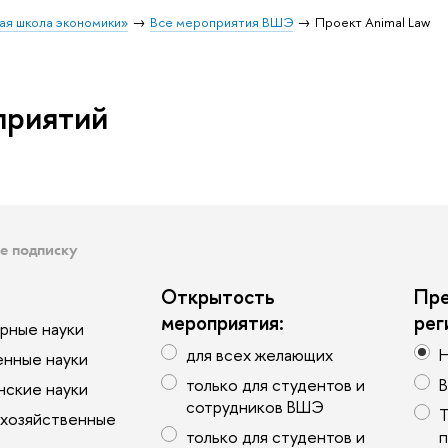
ая школа экономики»
Все мероприятия ВШЭ
Проект Animal Law
приятий
е подписку
Открытость
Пре
мероприятия:
рег
арные науки
для всех желающих
Н
енные науки
только для студентов и
В
ские науки
сотрудников ВШЭ
Т
хозяйственные
только для студентов и
п