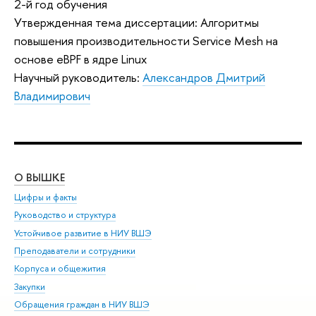
2-й год обучения
Утвержденная тема диссертации: Алгоритмы
повышения производительности Service Mesh на
основе eBPF в ядре Linux
Научный руководитель:
Александров Дмитрий
Владимирович
О ВЫШКЕ
ОБ
Цифры и факты
Ли
Руководство и структура
Дов
Устойчивое развитие в НИУ ВШЭ
Ол
Преподаватели и сотрудники
При
Корпуса и общежития
Вы
Закупки
При
Обращения граждан в НИУ ВШЭ
Ас