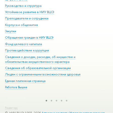
Руководство и структура
Дов
Устойчивое развитие в НИУ ВШЭ
Ол
Преподаватели и сотрудники
При
Корпуса и общежития
Вы
Закупки
При
Обращения граждан в НИУ ВШЭ
Ас
Фонд целевого капитала
До
Противодействие коррупции
Цен
Сведения о доходах, расходах, об имуществе и
Би
обязательствах имущественного характера
Об
Сведения об образовательной организации
Обр
Людям с ограниченными возможностями здоровья
Единая платежная страница
Работа в Вышке
Редактору
© НИУ ВШЭ 1993–2026
Адреса и контакты
Условия использования