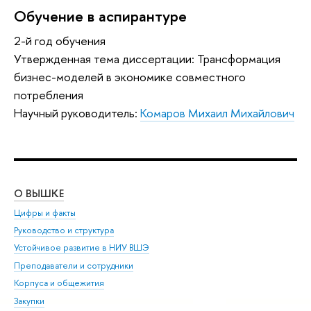
Обучение в аспирантуре
2-й год обучения
Утвержденная тема диссертации: Трансформация
бизнес-моделей в экономике совместного
потребления
Научный руководитель:
Комаров Михаил Михайлович
О ВЫШКЕ
ОБ
Цифры и факты
Ли
Руководство и структура
Дов
Устойчивое развитие в НИУ ВШЭ
Ол
Преподаватели и сотрудники
При
Корпуса и общежития
Вы
Закупки
При