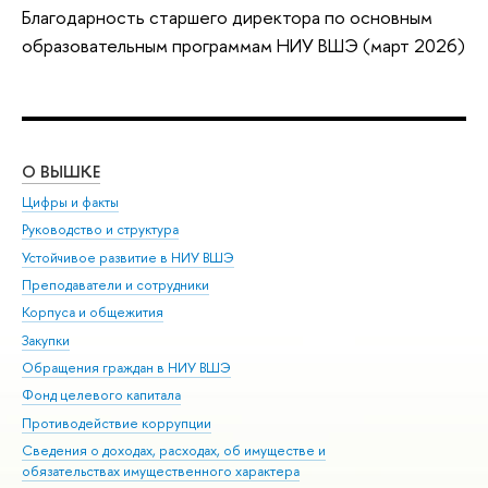
Благодарность старшего директора по основным
образовательным программам НИУ ВШЭ (март 2026)
О ВЫШКЕ
ОБ
Цифры и факты
Ли
Руководство и структура
Дов
Устойчивое развитие в НИУ ВШЭ
Ол
Преподаватели и сотрудники
При
Корпуса и общежития
Вы
Закупки
При
Обращения граждан в НИУ ВШЭ
Ас
Фонд целевого капитала
До
Противодействие коррупции
Цен
Сведения о доходах, расходах, об имуществе и
Би
обязательствах имущественного характера
Об