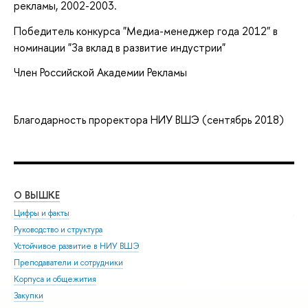
рекламы, 2002-2003.
Победитель конкурса "Медиа-менеджер года 2012" в
номинации "За вклад в развитие индустрии"
Член Российской Академии Рекламы
Благодарность проректора НИУ ВШЭ (сентябрь 2018)
О ВЫШКЕ
ОБ
Цифры и факты
Ли
Руководство и структура
Дов
Устойчивое развитие в НИУ ВШЭ
Ол
Преподаватели и сотрудники
При
Корпуса и общежития
Вы
Закупки
При