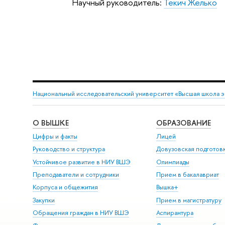
Научный руководитель:
Текич Желько
Национальный исследовательский университет «Высшая школа 
О ВЫШКЕ
ОБРАЗОВАНИЕ
Цифры и факты
Лицей
Руководство и структура
Довузовская подготов
Устойчивое развитие в НИУ ВШЭ
Олимпиады
Преподаватели и сотрудники
Прием в бакалавриат
Корпуса и общежития
Вышка+
Закупки
Прием в магистратуру
Обращения граждан в НИУ ВШЭ
Аспирантура