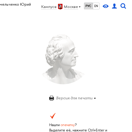
мельченко Юрий
Кампус в
Москве
РУС
EN
Версия для печати
Нашли
опечатку
?
Выделите её, нажмите Ctrl+Enter и