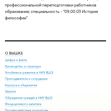
профессиональной переподготовки работников
образования; специальность -
"
09.00.03 История
философии"
О ВЫШКЕ
ОБ
Цифры и факты
Ли
Руководство и структура
Дов
Устойчивое развитие в НИУ ВШЭ
Ол
Преподаватели и сотрудники
При
Корпуса и общежития
Вы
Закупки
При
Обращения граждан в НИУ ВШЭ
Ас
Фонд целевого капитала
До
Противодействие коррупции
Цен