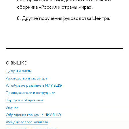
сборника «Россия и страны мира».
Другие поручения руководства Центра.
О ВЫШКЕ
ОБ
Цифры и факты
Ли
Руководство и структура
Дов
Устойчивое развитие в НИУ ВШЭ
Ол
Преподаватели и сотрудники
При
Корпуса и общежития
Вы
Закупки
При
Обращения граждан в НИУ ВШЭ
Ас
Фонд целевого капитала
До