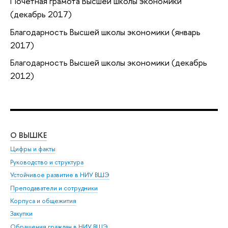
Почетная грамота Высшей школы экономики
(декабрь 2017)
Благодарность Высшей школы экономики (январь
2017)
Благодарность Высшей школы экономики (декабрь
2012)
О ВЫШКЕ
ОБ
Цифры и факты
Ли
Руководство и структура
Дов
Устойчивое развитие в НИУ ВШЭ
Ол
Преподаватели и сотрудники
При
Корпуса и общежития
Вы
Закупки
При
Обращения граждан в НИУ ВШЭ
Ас