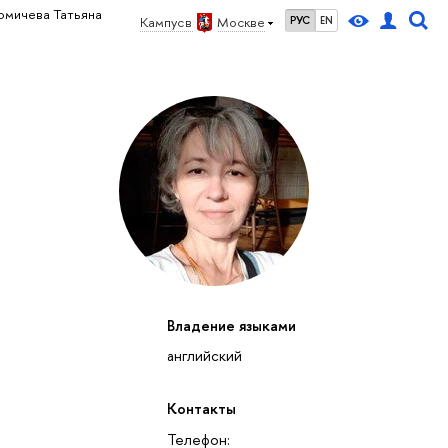
омичева Татьяна
Кампус в
Москве
РУС
EN
Владение языками
английский
Контакты
Телефон: