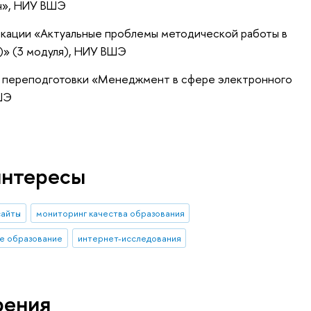
ач», НИУ ВШЭ
фикации «Актуальные проблемы методической работы в
)» (3 модуля), НИУ ВШЭ
й переподготовки «Менеджмент в сфере электронного
ВШЭ
интересы
сайты
мониторинг качества образования
е образование
интернет-исследования
рения