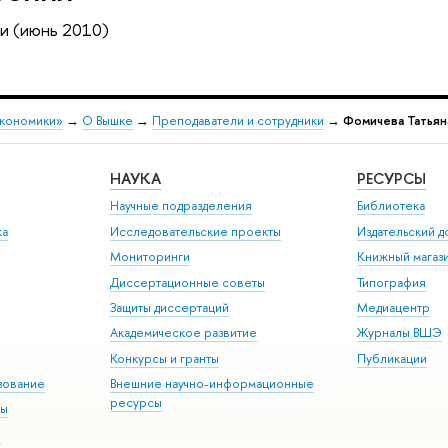
и (июнь 2010)
экономики»
→
О Вышке
→
Преподаватели и сотрудники
→
Фомичева Татьян
НАУКА
РЕСУРСЫ
Научные подразделения
Библиотека
ка
Исследовательские проекты
Издательский 
Мониторинги
Книжный магаз
Диссертационные советы
Типография
Защиты диссертаций
Медиацентр
Академическое развитие
Журналы ВШЭ
Конкурсы и гранты
Публикации
зование
Внешние научно-информационные
ресурсы
ры
Э