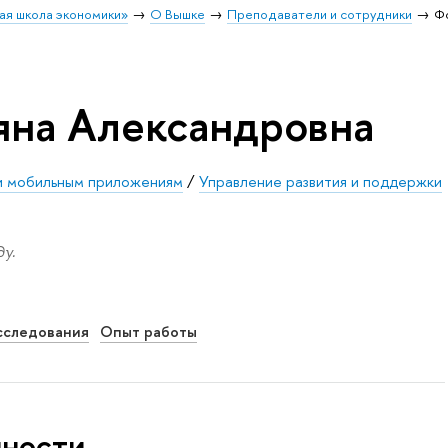
ая школа экономики»
О Вышке
Преподаватели и сотрудники
Ф
яна Александровна
 и мобильным приложениям
/
Управление развития и поддержки
у.
сследования
Опыт работы
нности