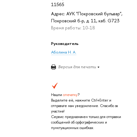
11565
Адрес: АУК "Покровский бульвар",
Покровский б-р, д. 11, каб. G723
Время работы: 10-18
Руководитель
Аболина Н. А.
Версия для печати
Нашли
опечатку
?
Выделите её, нажмите Ctrl+Enter и
отправьте нам уведомление. Спасибо за
участие!
Сервис предназначен только для отправки
сообщений об орфографических и
пунктуационных ошибках.