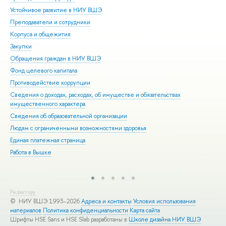
Устойчивое развитие в НИУ ВШЭ
Ол
Преподаватели и сотрудники
При
Корпуса и общежития
Вы
Закупки
При
Обращения граждан в НИУ ВШЭ
Асп
Фонд целевого капитала
Доп
Противодействие коррупции
Цен
Сведения о доходах, расходах, об имуществе и обязательствах
Биз
имущественного характера
Обр
Сведения об образовательной организации
Обр
Людям с ограниченными возможностями здоровья
Единая платежная страница
Работа в Вышке
Редактору
© НИУ ВШЭ 1993–2026
Адреса и контакты
Условия использования
материалов
Политика конфиденциальности
Карта сайта
Шрифты HSE Sans и HSE Slab разработаны в
Школе дизайна НИУ ВШЭ