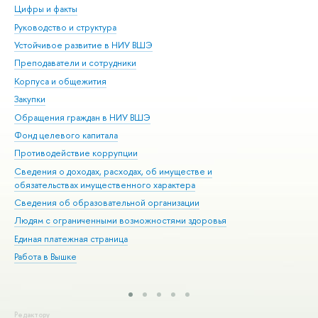
Цифры и факты
Ли
Руководство и структура
Дов
Устойчивое развитие в НИУ ВШЭ
Ол
Преподаватели и сотрудники
При
Корпуса и общежития
Вы
Закупки
При
Обращения граждан в НИУ ВШЭ
Ас
Фонд целевого капитала
До
Противодействие коррупции
Цен
Сведения о доходах, расходах, об имуществе и
Би
обязательствах имущественного характера
Об
Сведения об образовательной организации
Обр
Людям с ограниченными возможностями здоровья
Единая платежная страница
Работа в Вышке
Редактору