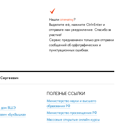
Нашли
опечатку
?
Выделите её, нажмите Ctrl+Enter и
отправьте нам уведомление. Спасибо за
участие!
Сервис предназначен только для отправки
сообщений об орфографических и
пунктуационных ошибках.
 Сергеевич
ПОЛЕЗНЫЕ ССЫЛКИ
Министерство науки и высшего
образования РФ
й дом ВШЭ
Министерство просвещения РФ
азин «БукВышка»
Массовые открытые онлайн-курсы