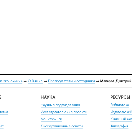
ла экономики»
→
О Вышке
→
Преподаватели и сотрудники
→
Макаров Дмитрий
Е
НАУКА
РЕСУРСЫ
Научные подразделения
Библиотека
товка
Исследовательские проекты
Издательски
Мониторинги
Книжный маг
иат
Диссертационные советы
Типография