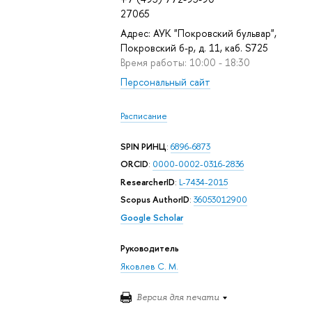
27065
Адрес: АУК "Покровский бульвар",
Покровский б-р, д. 11, каб. S725
Время работы: 10:00 - 18:30
Персональный сайт
Расписание
SPIN РИНЦ
:
6896-6873
ORCID
:
0000-0002-0316-2836
ResearcherID
:
L-7434-2015
Scopus AuthorID
:
36053012900
Google Scholar
Руководитель
Яковлев С. М.
Версия для печати