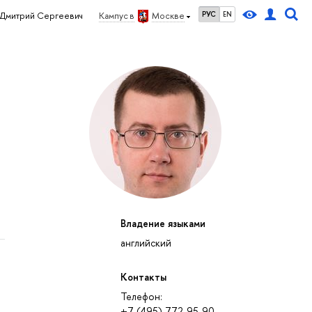
РУС
EN
Дмитрий Сергеевич
Кампус в
Москве
Владение языками
английский
Контакты
Телефон:
+7 (495) 772-95-90