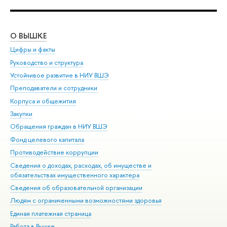
О ВЫШКЕ
ОБ
Цифры и факты
Ли
Руководство и структура
Дов
Устойчивое развитие в НИУ ВШЭ
Ол
Преподаватели и сотрудники
При
Корпуса и общежития
Вы
Закупки
При
Обращения граждан в НИУ ВШЭ
Ас
Фонд целевого капитала
До
Противодействие коррупции
Цен
Сведения о доходах, расходах, об имуществе и
Би
обязательствах имущественного характера
Об
Сведения об образовательной организации
Обр
Людям с ограниченными возможностями здоровья
Единая платежная страница
Работа в Вышке