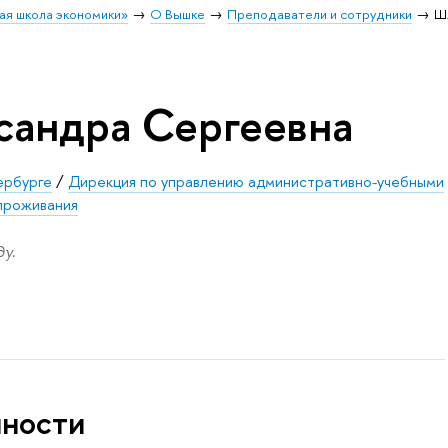
ая школа экономики»
О Вышке
Преподаватели и сотрудники
Ш
сандра Сергеевна
ербурге
/
Дирекция по управлению административно-учебными
проживания
у.
нности