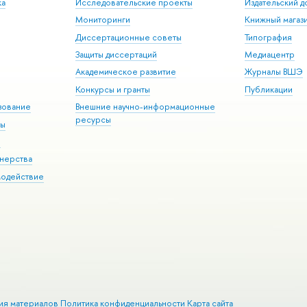
ка
Исследовательские проекты
Издательский 
Мониторинги
Книжный магаз
Диссертационные советы
Типография
Защиты диссертаций
Медиацентр
Академическое развитие
Журналы ВШЭ
Конкурсы и гранты
Публикации
зование
Внешние научно-информационные
ресурсы
ры
Э
нерства
модействие
ия материалов
Политика конфиденциальности
Карта сайта