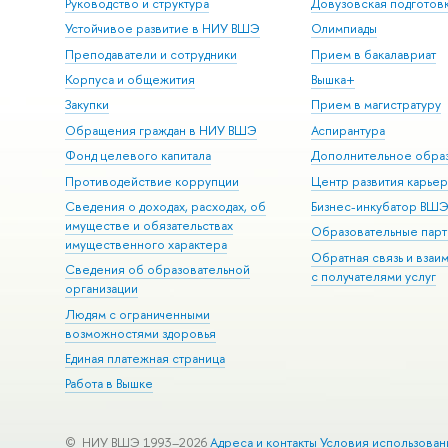
Руководство и структура
Довузовская подготов
Устойчивое развитие в НИУ ВШЭ
Олимпиады
Преподаватели и сотрудники
Прием в бакалавриат
Корпуса и общежития
Вышка+
Закупки
Прием в магистратуру
Обращения граждан в НИУ ВШЭ
Аспирантура
Фонд целевого капитала
Дополнительное обра
Противодействие коррупции
Центр развития карье
Сведения о доходах, расходах, об
Бизнес-инкубатор ВШ
имуществе и обязательствах
Образовательные парт
имущественного характера
Обратная связь и взаи
Сведения об образовательной
с получателями услуг
организации
Людям с ограниченными
возможностями здоровья
Единая платежная страница
Работа в Вышке
© НИУ ВШЭ 1993–2026
Адреса и контакты
Условия использован