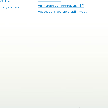
дом ВШЭ
Министерство просвещения РФ
ин «БукВышка»
Массовые открытые онлайн-курсы