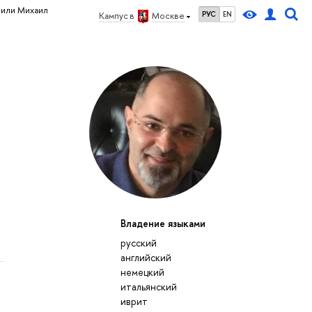
или Михаил
РУС
EN
Кампус в
Москве
Владение языками
русский
английский
немецкий
итальянский
иврит