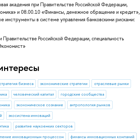
овая академия при Правительстве Российской Федерации,
номика» и 08.00.10 «Финансы, денежное обращение и кредит»,
е инструменты в системе управления банковскими рисками:
и Правительстве Российской Федерации, специальность
«Экономист»
интересы
стратегия бизнеса
экономические стратегии
отраслевые рынки
мика
человеческий капитал
городские сообщества
номика
экономическое сознание
антропология рынков
й
экосистема инноваций
итика
развитие наукоемких секторов
вление инновационным процессом
финансы инновационных компаний