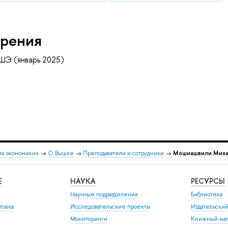
рения
ШЭ (январь 2025)
ла экономики»
→
О Вышке
→
Преподаватели и сотрудники
→
Мошиашвили Миха
Е
НАУКА
РЕСУРСЫ
Научные подразделения
Библиотека
товка
Исследовательские проекты
Издательски
Мониторинги
Книжный маг