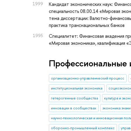
1999
Кандидат экономических наук: Финанс
специальность 08.00.14 «Мировая эко
тема диссертации: Валютно-финансовы
практика транснациональных банков
1995
Специалитет: Финансовая академия пр
«Мировая экономика», квалификация 
Профессиональные 
организационно-управленческий процесс
институциональная экономика
социоэконо
гетерогенные сообщества
культура и эко
инновации в сообществах
экономика знани
научно-технологическая и инновационная пол
оборонно-промышленный комплекс
упра