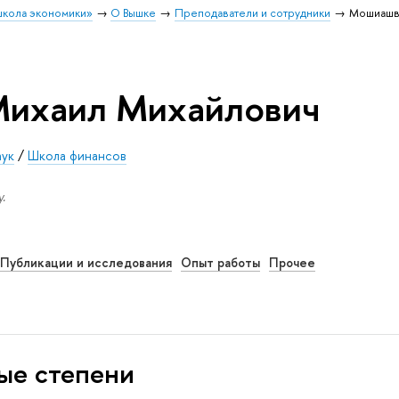
школа экономики»
О Вышке
Преподаватели и сотрудники
Мошиашв
ихаил Михайлович
аук
/
Школа финансов
.
Публикации и исследования
Опыт работы
Прочее
ые степени