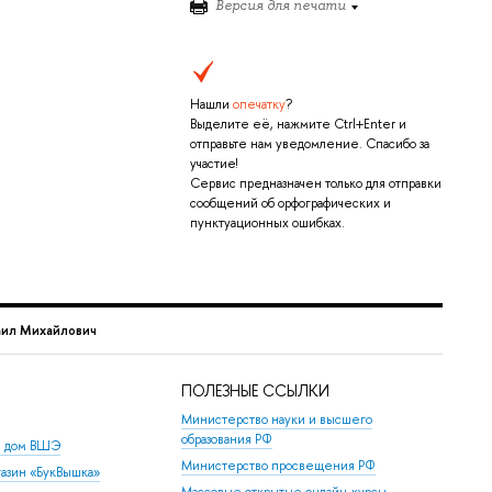
Версия для печати
Нашли
опечатку
?
Выделите её, нажмите Ctrl+Enter и
отправьте нам уведомление. Спасибо за
участие!
Сервис предназначен только для отправки
сообщений об орфографических и
пунктуационных ошибках.
ил Михайлович
ПОЛЕЗНЫЕ ССЫЛКИ
Министерство науки и высшего
образования РФ
й дом ВШЭ
Министерство просвещения РФ
азин «БукВышка»