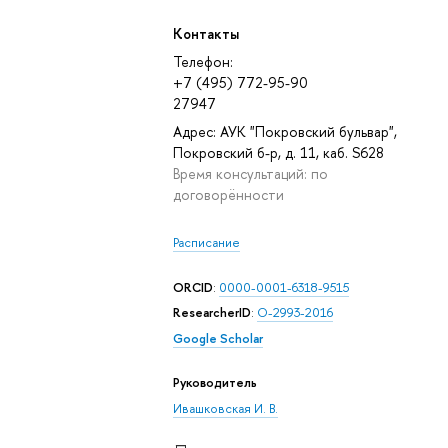
Контакты
Телефон:
+7 (495) 772-95-90
27947
Адрес: АУК "Покровский бульвар",
Покровский б-р, д. 11, каб. S628
Время консультаций: по
договорённости
Расписание
ORCID
:
0000-0001-6318-9515
ResearcherID
:
O-2993-2016
Google Scholar
Руководитель
Ивашковская И. В.