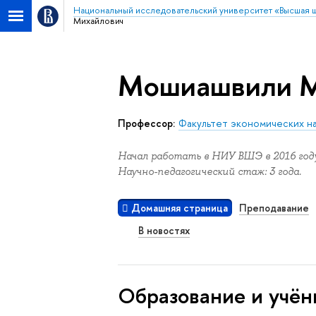
Национальный исследовательский университет «Высшая 
Михайлович
Мошиашвили М
Профессор:
Факультет экономических н
Начал работать в НИУ ВШЭ в 2016 году
Научно-педагогический стаж: 3 года.
Домашняя страница
Преподавание
В новостях
Oбразование и учён