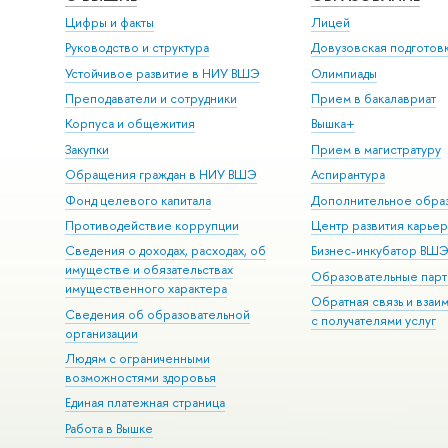
Цифры и факты
Лицей
Руководство и структура
Довузовская подготов
Устойчивое развитие в НИУ ВШЭ
Олимпиады
Преподаватели и сотрудники
Прием в бакалавриат
Корпуса и общежития
Вышка+
Закупки
Прием в магистратуру
Обращения граждан в НИУ ВШЭ
Аспирантура
Фонд целевого капитала
Дополнительное обра
Противодействие коррупции
Центр развития карье
Сведения о доходах, расходах, об
Бизнес-инкубатор ВШ
имуществе и обязательствах
Образовательные парт
имущественного характера
Обратная связь и взаи
Сведения об образовательной
с получателями услуг
организации
Людям с ограниченными
возможностями здоровья
Единая платежная страница
Работа в Вышке